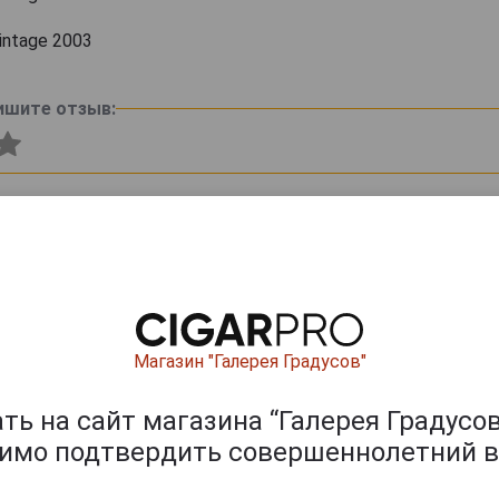
Vintage 2003
ишите отзыв:
Магазин "Галерея Градусов"
ь на сайт магазина “Галерея Градусов
0
и
димо подтвердить совершеннолетний в