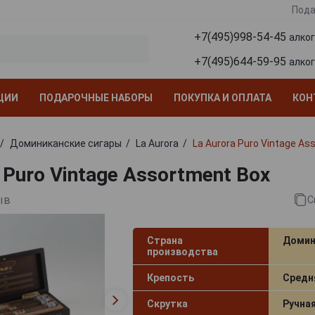
Пода
+7(495)998-54-45
алко
+7(495)644-59-95
алко
ЦИИ
ПОДАРОЧНЫЕ НАБОРЫ
ПОКУПКА И ОПЛАТА
КОН
Доминиканские сигары
La Aurora
Lа Aurora Puro Vintage As
 Puro Vintage Assortment Box
ыв
С
Страна
Домин
производства
Крепость
Средн
Скрутка
Ручна