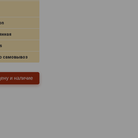
on
янная
s
о самовывоз
цену и наличие