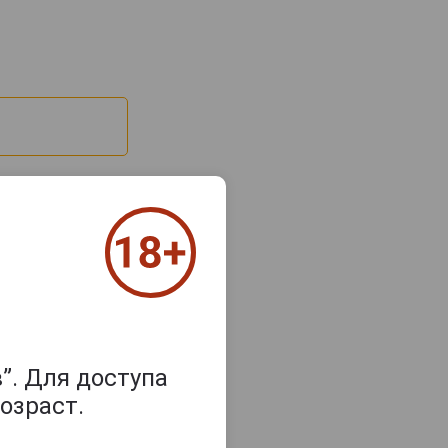
”. Для доступа
з 2000 знаков
озраст.