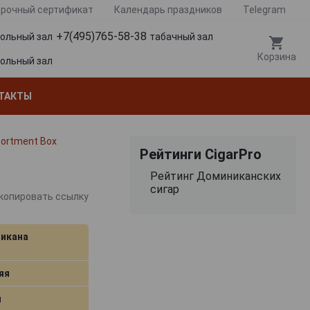
рочный сертификат
Календарь праздников
Telegram
+7(495)765-58-38
гольный зал
табачный зал
Корзина
гольный зал
ТАКТЫ
sortment Box
Рейтинги CigarPro
Рейтинг Доминиканских
сигар
копировать ссылку
икана
яя
я