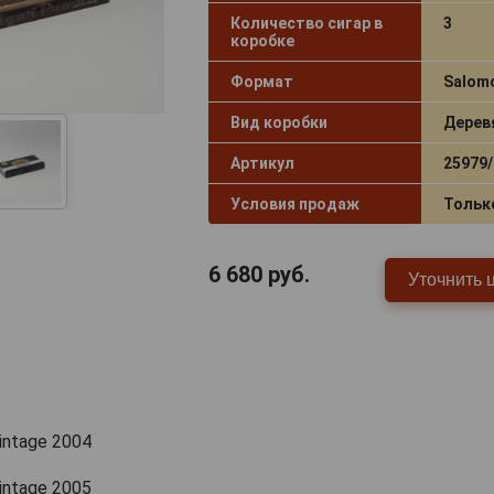
Количество сигар в
3
коробке
Формат
Salom
Вид коробки
Дерев
Артикул
25979/
Условия продаж
Тольк
6 680
руб.
Уточнить 
Vintage 2004
Vintage 2005