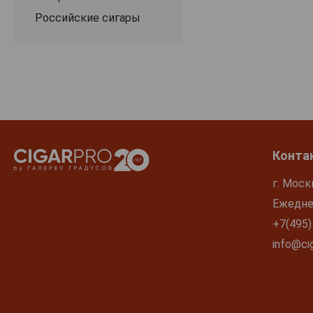
Российские сигары
Конта
г. Моск
Ежеднев
+7(495)
info@cig