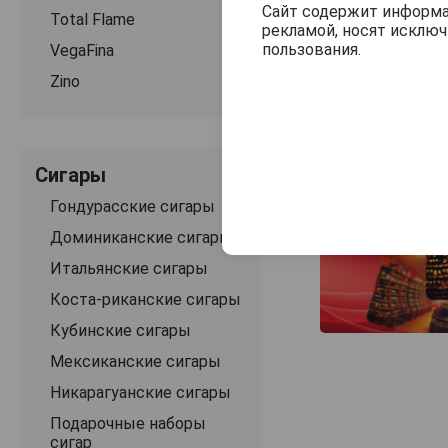
Сайт содержит информац
Total Flame
рекламой, носят исклю
пользования.
VegaFina
Zino
Сигары
Гондурасские сигары
Доминиканские сигары
Итальянские сигары
Коста-риканские сигары
Кубинские сигары
Мексиканские сигары
Никарагуанские сигары
Подарочные наборы
сигар