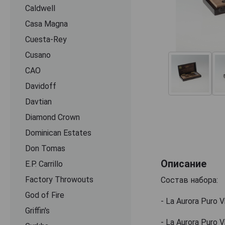
Caldwell
Casa Magna
Cuesta-Rey
Cusano
CАО
Davidoff
Davtian
Diamond Crown
Dominican Estates
Don Tomas
Описание
E.P. Carrillo
Factory Throwouts
Состав набора:
God of Fire
- Lа Aurora Puro 
Griffin's
- Lа Aurora Puro 