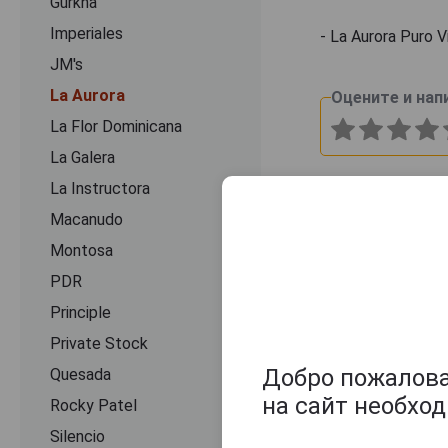
Gurkha
Imperiales
- Lа Aurora Puro 
JM's
La Aurora
Оцените и нап
La Flor Dominicana
La Galera
La Instructora
Macanudo
Montosa
PDR
Principle
Private Stock
Добро пожаловат
Quesada
на сайт необхо
Rocky Patel
Silencio