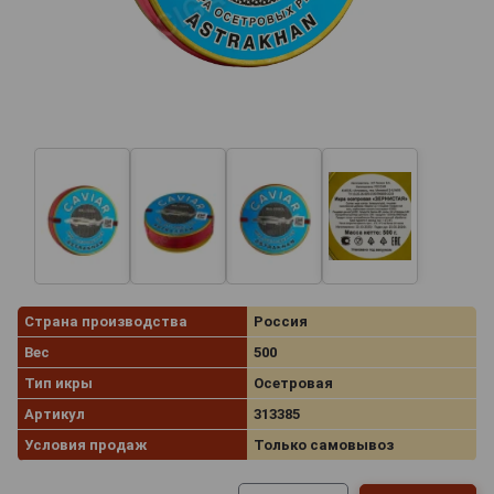
Страна производства
Россия
Вес
500
Тип икры
Осетровая
Артикул
313385
Условия продаж
Только самовывоз