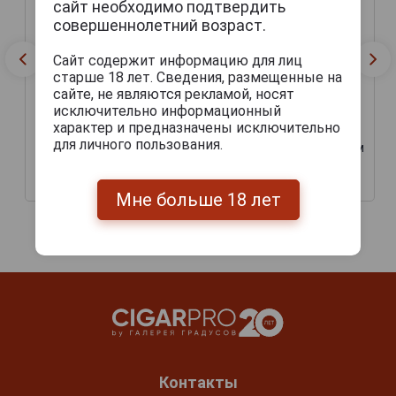
сайт необходимо подтвердить
совершеннолетний возраст.
Сайт содержит информацию для лиц
старше 18 лет. Сведения, размещенные на
сайте, не являются рекламой, носят
исключительно информационный
характер и предназначены исключительно
Шоколад Carletti Mint
Шоколад Carletti Arches
для личного пользования.
Sticks темный со вкусом
Oranfe темный со вкусом
мяты палочки 75г
апельсина 75г
230 руб.
230 руб.
Мне больше 18 лет
Контакты