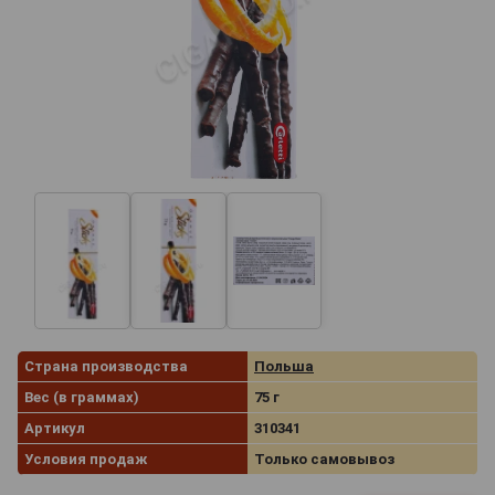
Страна производства
Польша
Вес (в граммах)
75 г
Артикул
310341
Условия продаж
Только самовывоз