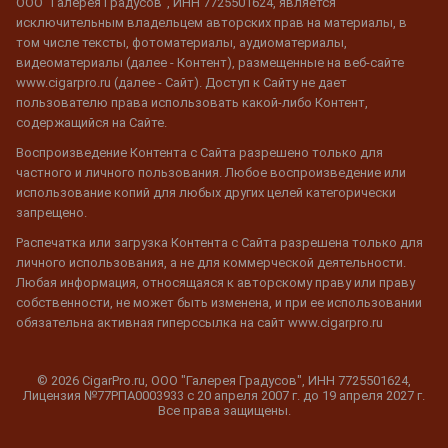
ООО "Галерея Градусов", ИНН 7725501624, является
исключительным владельцем авторских прав на материалы, в
том числе тексты, фотоматериалы, аудиоматериалы,
видеоматериалы (далее - Контент), размещенные на веб-сайте
www.cigarpro.ru (далее - Сайт). Доступ к Сайту не дает
пользователю права использовать какой-либо Контент,
содержащийся на Сайте.
Воспроизведение Контента с Сайта разрешено только для
частного и личного пользования. Любое воспроизведение или
использование копий для любых других целей категорически
запрещено.
Распечатка или загрузка Контента с Сайта разрешена только для
личного использования, а не для коммерческой деятельности.
Любая информация, относящаяся к авторскому праву или праву
собственности, не может быть изменена, и при ее использовании
обязательна активная гиперссылка на сайт www.cigarpro.ru
© 2026 CigarPro.ru, ООО "Галерея Градусов", ИНН 7725501624,
Лицензия №77РПА0003933 c 20 апреля 2007 г. до 19 апреля 2027 г.
Все права защищены.