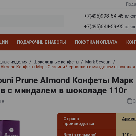
Пода
+7(495)998-54-45
алко
+7(495)644-59-95
алко
ЦИИ
ПОДАРОЧНЫЕ НАБОРЫ
ПОКУПКА И ОПЛАТА
КОН
дные изделия
Шоколадные конфеты
Mark Sevouni
e Almond Конфеты Марк Севоини Чернослив с миндалем в шоколад
ouni Prune Almond Конфеты Марк
в с миндалем в шоколаде 110г
ыв
С
Страна
Армен
производства
Вес (в граммах)
110 г