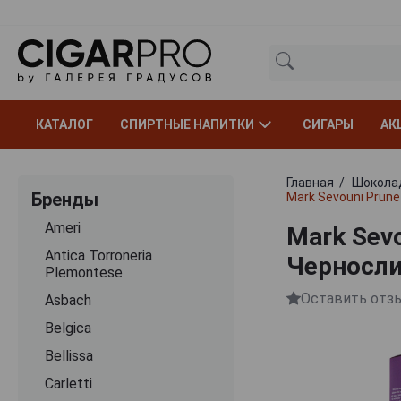
КАТАЛОГ
СПИРТНЫЕ НАПИТКИ
СИГАРЫ
АК
Главная
Шокола
Бренды
Mark Sevouni Prun
Ameri
Mark Sev
Antica Torroneria
Черносли
Plemontese
Оставить отз
Asbach
Belgica
Bellissa
Carletti