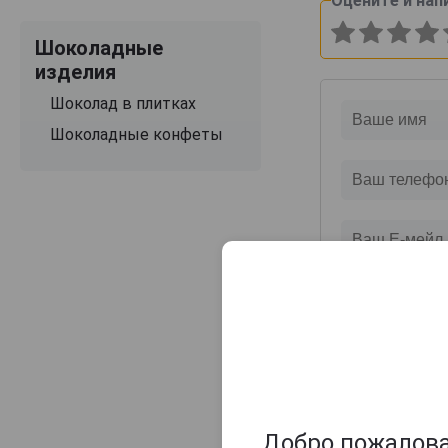
Оцените и нап
Шоколадные
изделия
Шоколад в плитках
Шоколадные конфеты
Добро пожаловат