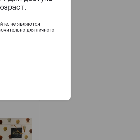
озраст.
йте, не являются
ючительно для личного
Mark Sevouni Lounge
Mark Sevouni Lou