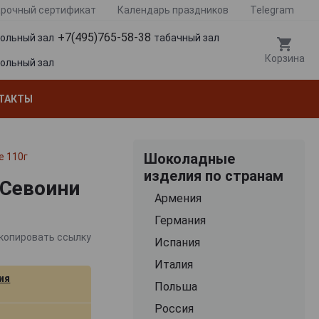
рочный сертификат
Календарь праздников
Telegram
+7(495)765-58-38
гольный зал
табачный зал
Корзина
гольный зал
ТАКТЫ
Шоколадные
е 110г
изделия по странам
 Севоини
Армения
Германия
копировать ссылку
Испания
Италия
ия
Польша
Россия