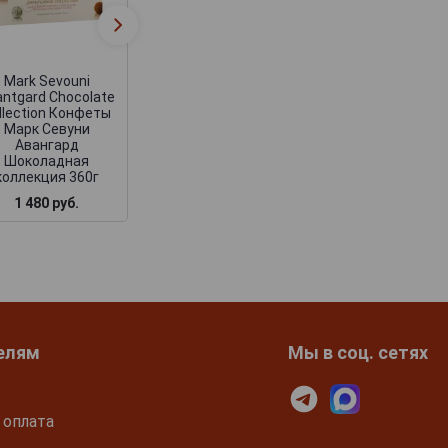
Chocolate Collection
Chocolate Collect
Конфеты Марк
Конфеты Мар
Севуни Лаундж
Севуни Лаунд
Шоколадная
Шоколадная
коллекция 140 г
коллекция 210 
Mark Sevouni
antgard Chocolate
llection Конфеты
Марк Севуни
Авангард
Шоколадная
коллекция 360г
1 480 руб.
510 руб.
748 руб.
елям
Мы в соц. сетях
 оплата