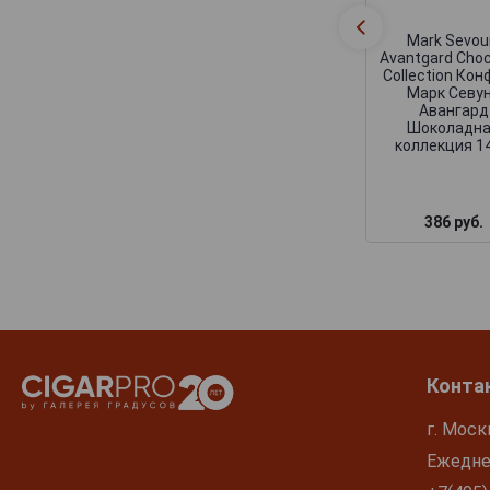
Mark Sevou
Avantgard Choc
Collection Ко
Марк Севу
Авангард
Шоколадн
коллекция 14
386 руб.
Конта
г. Моск
Ежеднев