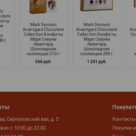
ni
olate
нфеты
Mark Sevouni
Mark Sevouni
ни
Avantgard Chocolate
Avantgard Chocolate
Av
Collection Конфеты
Collection Конфеты
Co
ая
Марк Севуни
Марк Севуни
0 г
Авангард
Авангард
Шоколадная
Шоколадная
коллекция 210 г
коллекция 280 г
566 руб.
1 201 руб.
кты
Покупат
ва, Серпуховский вал, д. 5
Контакты
но с 10:00 до 22:00
Покупка и