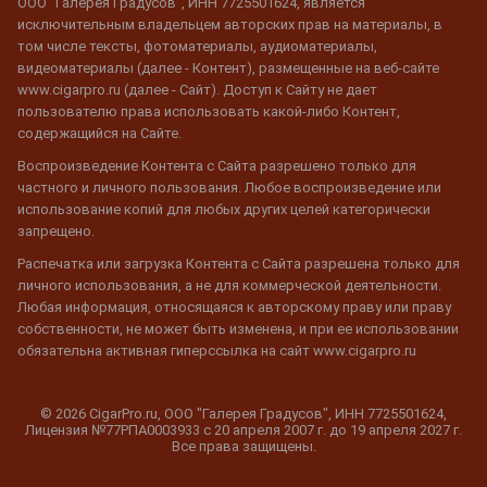
ООО "Галерея Градусов", ИНН 7725501624, является
исключительным владельцем авторских прав на материалы, в
том числе тексты, фотоматериалы, аудиоматериалы,
видеоматериалы (далее - Контент), размещенные на веб-сайте
www.cigarpro.ru (далее - Сайт). Доступ к Сайту не дает
пользователю права использовать какой-либо Контент,
содержащийся на Сайте.
Воспроизведение Контента с Сайта разрешено только для
частного и личного пользования. Любое воспроизведение или
использование копий для любых других целей категорически
запрещено.
Распечатка или загрузка Контента с Сайта разрешена только для
личного использования, а не для коммерческой деятельности.
Любая информация, относящаяся к авторскому праву или праву
собственности, не может быть изменена, и при ее использовании
обязательна активная гиперссылка на сайт www.cigarpro.ru
© 2026 CigarPro.ru, ООО "Галерея Градусов", ИНН 7725501624,
Лицензия №77РПА0003933 c 20 апреля 2007 г. до 19 апреля 2027 г.
Все права защищены.