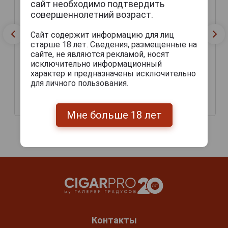
сайт необходимо подтвердить
совершеннолетний возраст.
Сайт содержит информацию для лиц
старше 18 лет. Сведения, размещенные на
сайте, не являются рекламой, носят
исключительно информационный
характер и предназначены исключительно
Набор шоколадных
Набор конфет Mozart
для личного пользования.
конфет Reber Mozart
Senator 830г
850г
10 274 руб.
10 898 руб.
Мне больше 18 лет
Контакты