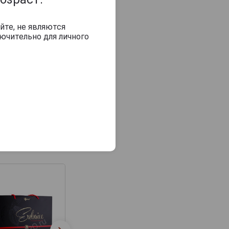
йте, не являются
ючительно для личного
Sonuar Mirage Blue
Sonuar Mirage R