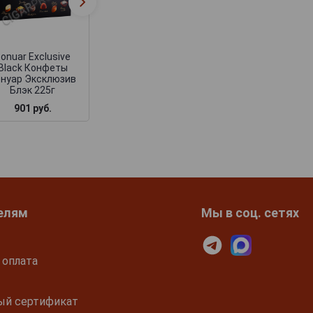
Конфеты Сонуар
Конфеты Сонуа
Мираж Блю 320г
Мираж Ред 320
onuar Exclusive
Black Конфеты
нуар Эксклюзив
Блэк 225г
901 руб.
1 099 руб.
1 099 руб.
елям
Мы в соц. сетях
 оплата
ый сертификат