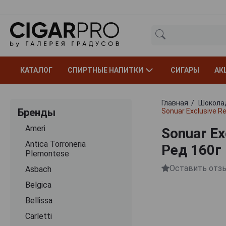
КАТАЛОГ
СПИРТНЫЕ НАПИТКИ
СИГАРЫ
АК
Главная
Шокола
Бренды
Sonuar Exclusive 
Ameri
Sonuar E
Antica Torroneria
Ред 160г
Plemontese
Оставить отз
Asbach
Belgica
Bellissa
Carletti