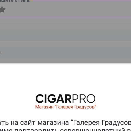
ишите отзыв:
0
и
Магазин "Галерея Градусов"
ь на сайт магазина “Галерея Градусов
димо подтвердить совершеннолетний в