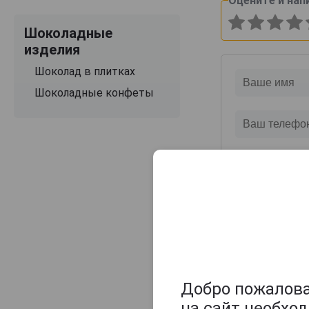
Оцените и нап
Шоколадные
изделия
Шоколад в плитках
Шоколадные конфеты
Добро пожаловат
на сайт необхо