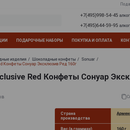
Пода
+7(495)998-54-45
алко
+7(495)644-59-95
алко
ЦИИ
ПОДАРОЧНЫЕ НАБОРЫ
ПОКУПКА И ОПЛАТА
КОН
дные изделия
Шоколадные конфеты
Sonuar
Red Конфеты Сонуар Эксклюзив Ред 160г
xclusive Red Конфеты Сонуар Экс
ыв
С
Страна
Армен
производства
Вес (в граммах)
160 г