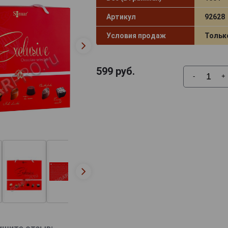
Артикул
92628
Условия продаж
Тольк
599
руб.
-
+