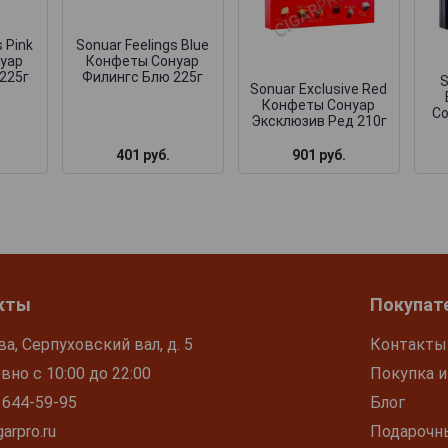
 Pink
Sonuar Feelings Blue
уар
Конфеты Сонуар
225г
Филингс Блю 225г
S
Sonuar Exclusive Red
Конфеты Сонуар
Со
Эксклюзив Ред 210г
401 руб.
901 руб.
кты
Покупат
ва, Серпуховский вал, д. 5
Контакты
но с 10:00 до 22:00
Покупка и
 644-59-95
Блог
arpro.ru
Подарочн