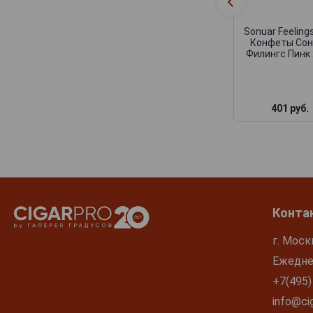
Sonuar Feelings
Конфеты Сон
Филингс Пинк 
401 руб.
Конта
г. Моск
Ежеднев
+7(495)
info@cig