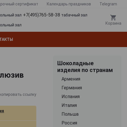
рочный сертификат
Календарь праздников
Telegram
+7(495)765-58-38
гольный зал
табачный зал
Корзина
гольный зал
ТАКТЫ
Шоколадные
изделия по странам
клюзив
Армения
Германия
копировать ссылку
Испания
Италия
ия
Польша
Россия