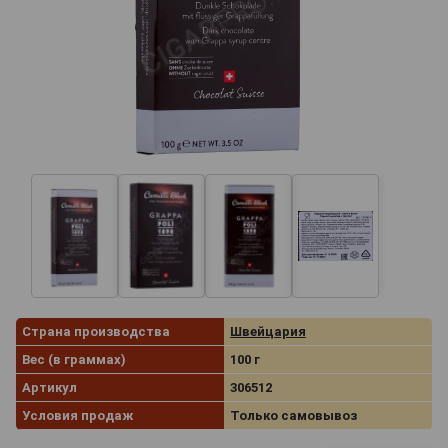
Страна производства
Швейцария
Вес (в граммах)
100 г
Артикул
306512
Условия продаж
Только самовывоз