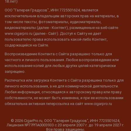
18 лет)
ООО "Галерея Градусов", ИНН 7725501624, является
исключительным владельцем авторских прав на материалы, в
том числе тексты, фотоматериалы, аудиоматериалы,
видеоматериалы (далее - Контент), размещенные на веб-сайте
www.cigarpro.ru (далее - Сайт). Доступ к Сайту не дает
пользователю права использовать какой-либо Контент,
содержащийся на Сайте.
Воспроизведение Контента с Сайта разрешено только для
частного и личного пользования. Любое воспроизведение или
использование копий для любых других целей категорически
запрещено.
Распечатка или загрузка Контента с Сайта разрешена только для
личного использования, а не для коммерческой деятельности.
Любая информация, относящаяся к авторскому праву или праву
собственности, не может быть изменена, и при ее использовании
обязательна активная гиперссылка на сайт www.cigarpro.ru
© 2026 CigarPro.ru, ООО "Галерея Градусов", ИНН 7725501624,
Лицензия №77РПА0003933 c 20 апреля 2007 г. до 19 апреля 2027 г.
Все права защищены.