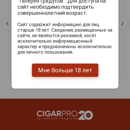
“Галерея Градусов”. Для доступа на
сайт необходимо подтвердить
совершеннолетний возраст.
Сайт содержит информацию для лиц
старше 18 лет. Сведения, размещенные на
сайте, не являются рекламой, носят
исключительно информационный
Шоколад Camille Bloch
характер и предназначены исключительно
Шоколад Mousse Noir
Mousse Milk молочный с
горький с начинкой из
для личного пользования.
начинкой из
шоколадного мусса
шоколадного мусса
100гр
100гр
Мне больше 18 лет
617 руб.
766 руб.