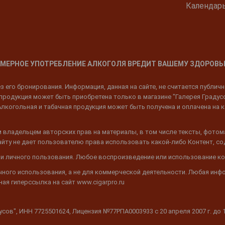
Календар
МЕРНОЕ УПОТРЕБЛЕНИЕ АЛКОГОЛЯ ВРЕДИТ ВАШЕМУ ЗДОРОВЬ
 его бронирования. Информация, данная на сайте, не считается публич
родукция может быть приобретена только в магазине "Галерея Градусов"
Алкогольная и табачная продукция может быть получена и оплачена на к
 владельцем авторских прав на материалы, в том числе тексты, фотом
 Сайту не дает пользователю права использовать какой-либо Контент, с
 и личного пользования. Любое воспроизведение или использование ко
ичного использования, а не для коммерческой деятельности. Любая инф
ая гиперссылка на сайт www.cigarpro.ru
дусов", ИНН 7725501624, Лицензия №77РПА0003933 c 20 апреля 2007 г. до 