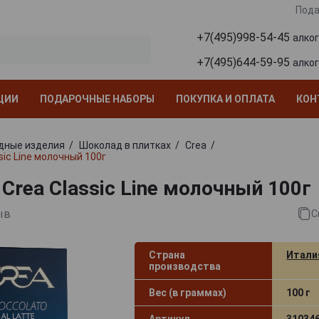
Пода
+7(495)998-54-45
алко
+7(495)644-59-95
алко
ЦИИ
ПОДАРОЧНЫЕ НАБОРЫ
ПОКУПКА И ОПЛАТА
КОН
дные изделия
Шоколад в плитках
Crea
ic Line молочный 100г
Crea Classic Line молочный 100г
ыв
С
Страна
Итали
производства
Вес (в граммах)
100 г
Артикул
31034