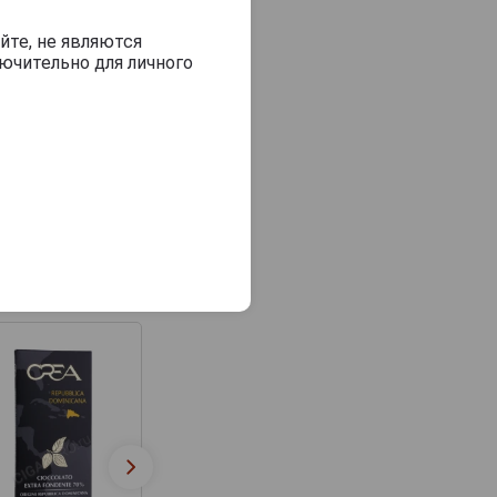
йте, не являются
ючительно для личного
Шоколад Crea Origin
Шоколад Crea Ori
Ecuador горький
Peru горький 10