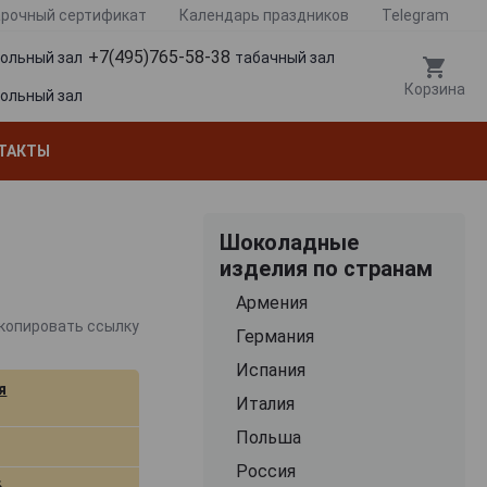
рочный сертификат
Календарь праздников
Telegram
+7(495)765-58-38
гольный зал
табачный зал
Корзина
гольный зал
ТАКТЫ
Шоколадные
изделия по странам
Армения
копировать ссылку
Германия
Испания
я
Италия
Польша
Россия
6