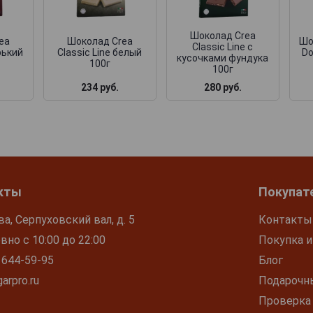
Шоколад Crea
ea
Шоколад Crea
Шо
Classic Line с
рький
Classic Line белый
Do
кусочками фундука
100г
100г
234 руб.
280 руб.
кты
Покупат
ва, Серпуховский вал, д. 5
Контакты
но с 10:00 до 22:00
Покупка и
 644-59-95
Блог
arpro.ru
Подарочн
Проверка