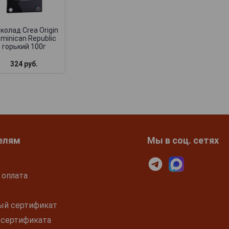
100г
колад Crea Origin
minican Republic
горький 100г
324 руб.
324 руб.
206 руб.
елям
Мы в соц. сетях
 оплата
ый сертификат
 сертификата