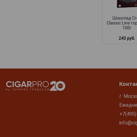
Шоколад Cr
Classic Line го
100г
243 руб.
Конта
г. Моск
Ежеднев
+7(495)
info@cig