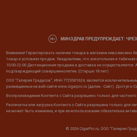
МИНЗДРАВ ПРЕДУПРЕЖДАЕТ: ЧРЕЗ
Внимание! Гарантировать наличие товара в магазине невозможно без
товар и условиях продаж. Уведомляем, что алкогольная и табачная п
10:00-22:00 Дистанционная продажа и доставка не осуществляется. 
подтверждающий совершеннолетие. (Старше 18 лет)
ООО "Галерея Градусов", ИНН 7725501624, является исключительным
размещенные на веб-сайте www.cigarpro.ru (далее - Сайт). Доступ к
Воспроизведение Контента с Сайта разрешено только для частного
Распечатка или загрузка Контента с Сайта разрешена только для л
не может быть изменена, и при ее использовании обязательна активн
© 2026 CigarPro.ru, ООО "Галерея Гра