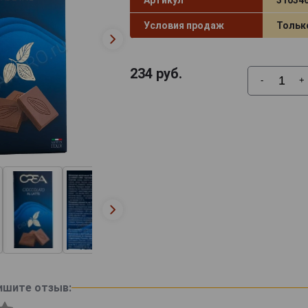
Условия продаж
Тольк
234
руб.
-
+
ишите отзыв: