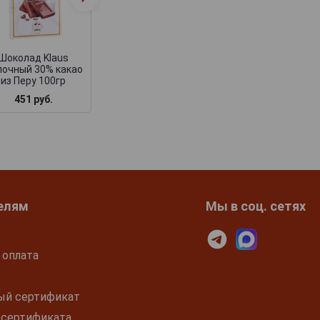
малиной и печеньем
100гр
Шоколад Klaus
лочный 30% какао
из Перу 100гр
451 руб.
419 руб.
елям
Мы в соц. сетях
 оплата
ый сертификат
 сертификата