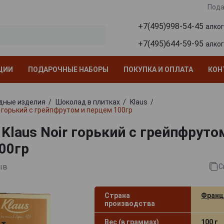
Пода
+7(495)998-54-45
алко
+7(495)644-59-95
алко
ЦИИ
ПОДАРОЧНЫЕ НАБОРЫ
ПОКУПКА И ОПЛАТА
КОН
дные изделия
Шоколад в плитках
Klaus
r горький с грейпфрутом и перцем 100гр
Klaus Noir горький с грейпфруто
00гр
ыв
С
Страна
Франц
производства
Вес (в граммах)
100 г