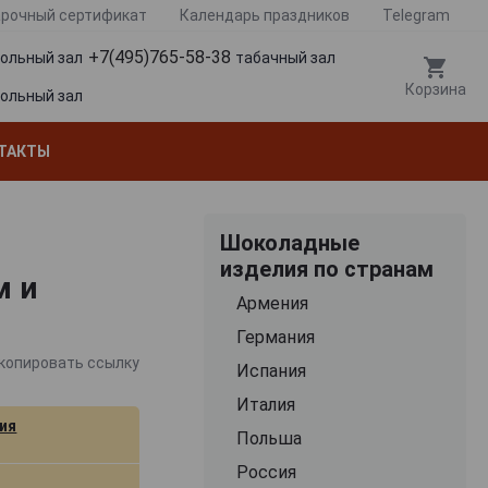
рочный сертификат
Календарь праздников
Telegram
+7(495)765-58-38
гольный зал
табачный зал
Корзина
гольный зал
ТАКТЫ
Шоколадные
изделия по странам
м и
Армения
Германия
копировать ссылку
Испания
Италия
ия
Польша
Россия