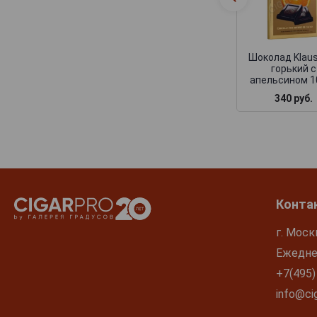
Шоколад Klaus
горький с
апельсином 1
340 руб.
Конта
г. Моск
Ежеднев
+7(495)
info@cig