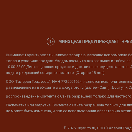
МИНЗДРАВ ПРЕДУПРЕЖДАЕТ: ЧРЕЗ
Внимание! Гарантировать наличие товара в магазине невозможно без
товар и условиях продаж. Уведомляем, что алкогольная и табачная п
10:00-22:00 Дистанционная продажа и доставка не осуществляется. 
подтверждающий совершеннолетие. (Старше 18 лет)
ООО "Галерея Градусов", ИНН 7725501624, является исключительным
размещенные на веб-сайте www.cigarpro.ru (далее - Сайт). Доступ к
Воспроизведение Контента с Сайта разрешено только для частного
Распечатка или загрузка Контента с Сайта разрешена только для л
не может быть изменена, и при ее использовании обязательна активн
© 2026 CigarPro.ru, ООО "Галерея Гра