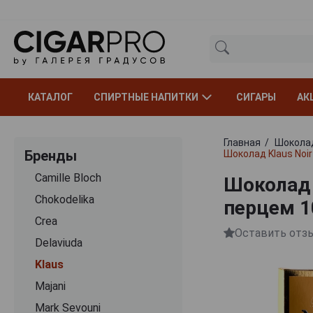
КАТАЛОГ
СПИРТНЫЕ НАПИТКИ
СИГАРЫ
АК
Главная
Шокола
Бренды
Шоколад Klaus Noi
Camille Bloch
Шоколад 
Chokodelika
перцем 1
Crea
Оставить отз
Delaviuda
Klaus
Majani
Mark Sevouni