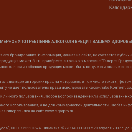
Календар
МЕРНОЕ УПОТРЕБЛЕНИЕ АЛКОГОЛЯ ВРЕДИТ ВАШЕМУ ЗДОРОВЬ
 его бронирования. Информация, данная на сайте, не считается публич
родукция может быть приобретена только в магазине "Галерея Градусов"
Алкогольная и табачная продукция может быть получена и оплачена на к
 владельцем авторских прав на материалы, в том числе тексты, фотом
 Сайту не дает пользователю права использовать какой-либо Контент, с
 и личного пользования. Любое воспроизведение или использование ко
ичного использования, а не для коммерческой деятельности. Любая инф
ая гиперссылка на сайт www.cigarpro.ru
дусов", ИНН 7725501624, Лицензия №77РПА0003933 c 20 апреля 2007 г. до 