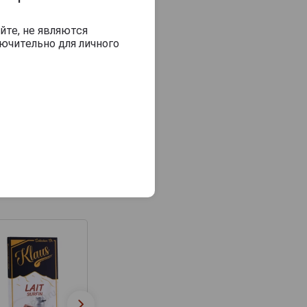
йте, не являются
ючительно для личного
Шоколад Klaus
молочный с