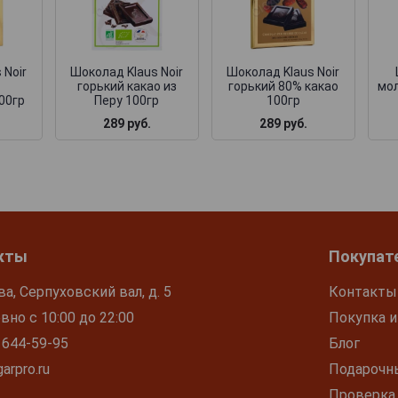
 Noir
Шоколад Klaus Noir
Шоколад Klaus Noir
горький какао из
горький 80% какао
мо
00гр
Перу 100гр
100гр
289 руб.
289 руб.
кты
Покупат
ва, Серпуховский вал, д. 5
Контакты
но с 10:00 до 22:00
Покупка и
 644-59-95
Блог
arpro.ru
Подарочн
Проверка