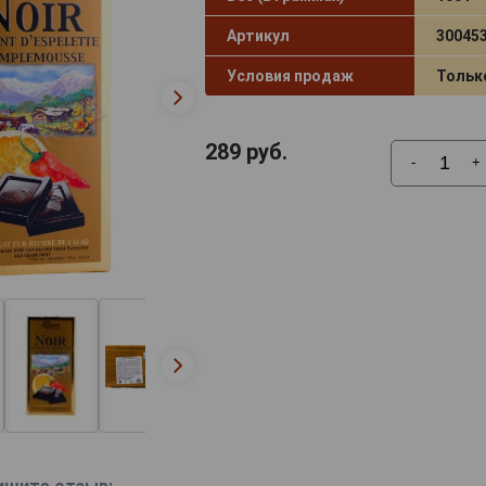
Артикул
30045
Условия продаж
Тольк
289
руб.
-
+