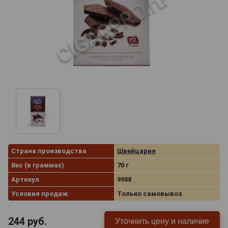
Страна производства
Швейцария
Вес (в граммах)
70 г
Артикул
9988
Условия продаж
Только самовывоз
244
руб.
Уточнить цену и наличие