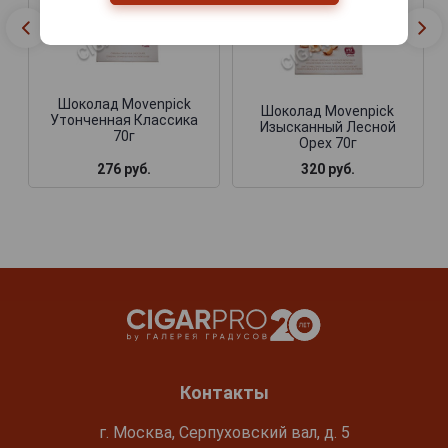
Шоколад Movenpick
Шоколад Movenpick
Утонченная Классика
Изысканный Лесной
70г
Орех 70г
276 руб.
320 руб.
Контакты
г. Москва, Серпуховский вал, д. 5