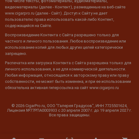
том числе тексты, фотоматериалы, аудиоматериалы,
видеоматериалы (далее - Контент), размещенные на веб-сайте
www.cigarpro.ru (далее - Сайт). Доступ к Сайту не дает
пользователю права использовать какой-либо Контент,
содержащийся на Сайте.
Воспроизведение Контента с Сайта разрешено только для
частного и личного пользования. Любое воспроизведение или
использование копий для любых других целей категорически
запрещено.
Распечатка или загрузка Контента с Сайта разрешена только для
личного использования, а не для коммерческой деятельности.
Любая информация, относящаяся к авторскому праву или праву
собственности, не может быть изменена, и при ее использовании
обязательна активная гиперссылка на сайт www.cigarpro.ru
© 2026 CigarPro.ru, ООО "Галерея Градусов", ИНН 7725501624,
Лицензия №77РПА0003933 c 20 апреля 2007 г. до 19 апреля 2027 г.
Все права защищены.