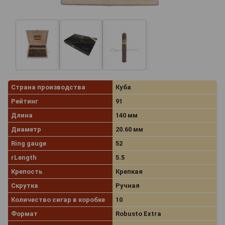
Страна производства
Куба
Рейтинг
91
Длина
140 мм
Диаметр
20.60 мм
Ring gauge
52
rLength
5.5
Крепость
Крепкая
Скрутка
Ручная
Количество сигар в коробке
10
Формат
Robusto Extra