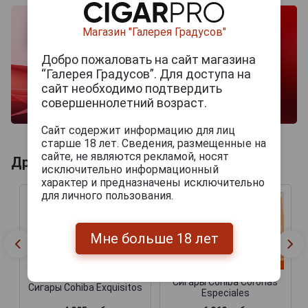
Магазин "Галерея Градусов"
Добро пожаловать на сайт магазина
“Галерея Градусов”. Для доступа на
сайт необходимо подтвердить
совершеннолетний возраст.
Сайт содержит информацию для лиц
старше 18 лет. Сведения, размещенные на
сайте, не являются рекламой, носят
Другие продукты бренда COHIBA
исключительно информационный
характер и предназначены исключительно
для личного пользования.
Мне больше 18 лет
Сигары Cohiba Coronas
Сигары Cohiba Exquisitos
Especiales