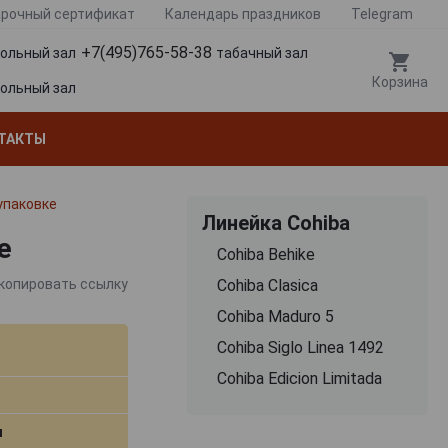
рочный сертификат
Календарь праздников
Telegram
+7(495)765-58-38
гольный зал
табачный зал
Корзина
гольный зал
ТАКТЫ
 упаковке
Линейка Cohiba
е
Cohiba Behike
Cohiba Clasica
копировать ссылку
Cohiba Maduro 5
Cohiba Siglo Linea 1492
Cohiba Edicion Limitada
м