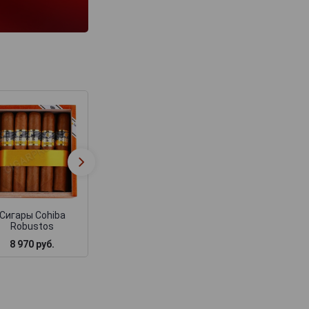
Cohiba Siglo I в
Сигары Cohiba Sigl
бумажной упаковке
Сигары Cohiba
Robustos
8 970 руб.
3 675 руб.
4 410 руб.