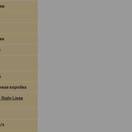
 мм
яя
я
a
нная коробка
 Siglo Linea
a/s