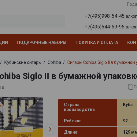
Пода
+7(495)998-54-45
алко
+7(495)644-59-95
алко
ЦИИ
ПОДАРОЧНЫЕ НАБОРЫ
ПОКУПКА И ОПЛАТА
КОН
Кубинские сигары
Cohiba
Сигары Cohiba Siglo II в бумажной
hiba Siglo II в бумажной упаковк
ыв
С
Страна
Куба
производства
Рейтинг
92
Длина
129 м