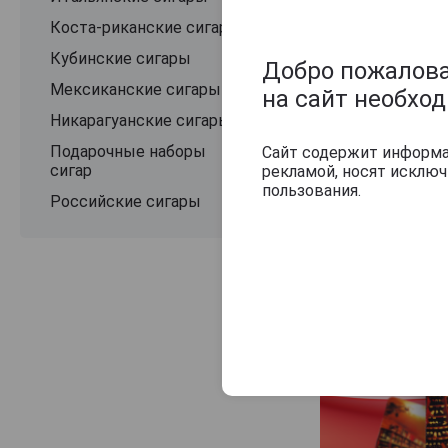
Коста-риканские сигары
Кубинские сигары
Добро пожаловат
Мексиканские сигары
на сайт необхо
Никарагуанские сигары
Подарочные наборы
Сайт содержит информац
сигар
рекламой, носят исклю
пользования.
Российские сигары