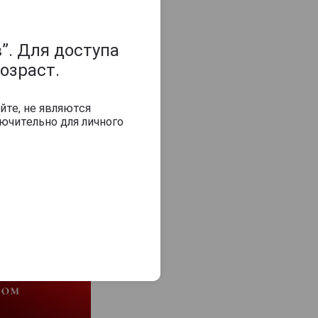
”. Для доступа
з 2000 знаков
озраст.
йте, не являются
ючительно для личного