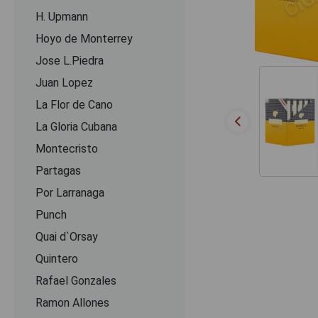
H. Upmann
Hoyo de Monterrey
Jose L.Piedra
Juan Lopez
La Flor de Cano
La Gloria Cubana
Montecristo
Partagas
Por Larranaga
Punch
Quai d`Orsay
Quintero
Rafael Gonzales
Ramon Allones