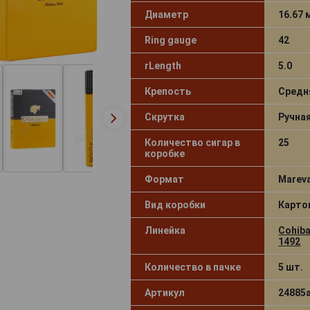
Диаметр
16.67
Ring gauge
42
rLength
5.0
Крепость
Средн
Скрутка
Ручна
Количество сигар в
25
коробке
Формат
Marev
Вид коробки
Карто
Линейка
Cohiba
1492
Количество в пачке
5 шт.
Артикул
24885