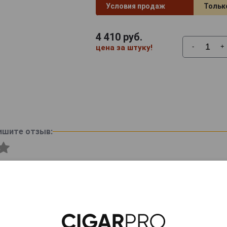
Условия продаж
Тольк
4 410
руб.
-
+
цена за штуку!
ишите отзыв: