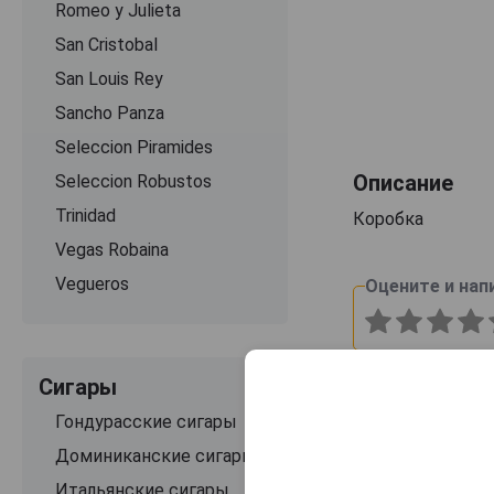
Romeo y Julieta
San Cristobal
San Louis Rey
Sancho Panza
Seleccion Piramides
Описание
Seleccion Robustos
Trinidad
Коробка
Vegas Robaina
Vegueros
Оцените и нап
Сигары
Гондурасские сигары
Доминиканские сигары
Итальянские сигары