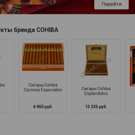
Перейти
укты бренда COHIBA
iba
Сигары Cohiba
Сигары Cohiba
s
Coronas Especiales
Esplendidos
6 960 руб.
13 335 руб.