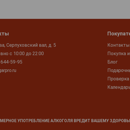
ba
es
Сигары Cuaba
Distinguidos
Cuaba Generosos
3 315 руб.
1 200 руб.
кты
Покупат
ва, Серпуховский вал, д. 5
Контакты
но с 10:00 до 22:00
Покупка и
 644-59-95
Блог
arpro.ru
Подарочн