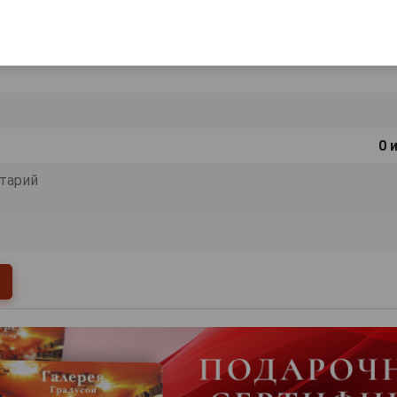
ишите отзыв:
0
и