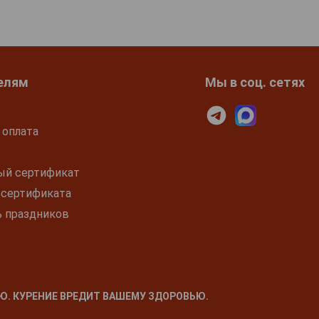
Cuaba Exclusivos
Cuaba Tradiciona
бумажная упаковка
бумажная упако
5 штук
5 штук
Сигары Cuaba
Salomones
3 495 руб.
2 130 руб.
1 950 руб.
елям
Мы в соц. сетях
 оплата
ый сертификат