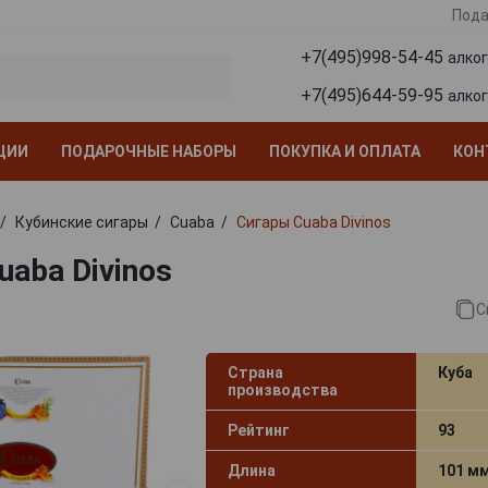
Пода
+7(495)998-54-45
алко
+7(495)644-59-95
алко
ЦИИ
ПОДАРОЧНЫЕ НАБОРЫ
ПОКУПКА И ОПЛАТА
КОН
Кубинские сигары
Cuaba
Сигары Cuaba Divinos
uaba Divinos
С
Страна
Куба
производства
Рейтинг
93
Длина
101 м