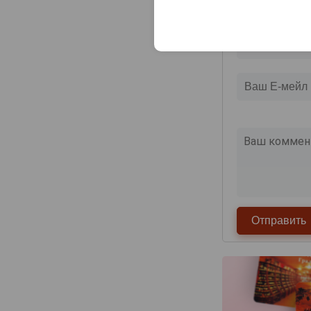
огого
Оцените и нап