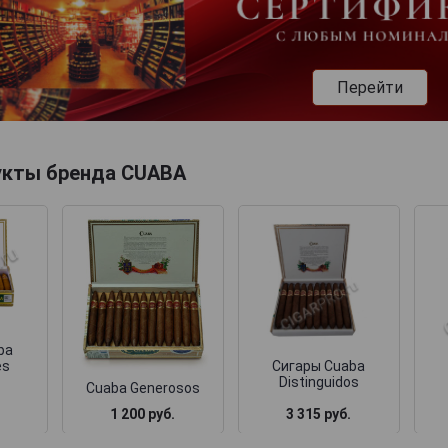
Перейти
укты бренда CUABA