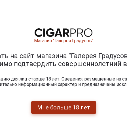
Магазин "Галерея Градусов"
ь на сайт магазина “Галерея Градусов
димо подтвердить совершеннолетний в
ию для лиц старше 18 лет. Сведения, размещенные на са
гары Cuaba Divinos
чительно информационный характер и предназначены искл
На
в
Мне больше 18 лет
нидович Волков
16 декабря 