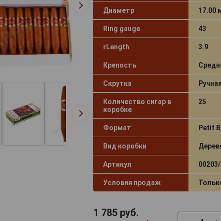
Диаметр
17.00
Ring gauge
43
rLength
3.9
Крепость
Средн
Скрутка
Ручна
Количество сигар в
25
коробке
Формат
Petit 
Вид коробки
Дерев
Артикул
00203/
Условия продаж
Тольк
1 785
руб.