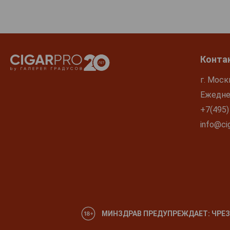
Сигары Cua
Tradicional
1 950 руб.
Конта
г. Моск
Ежеднев
+7(495)
info@cig