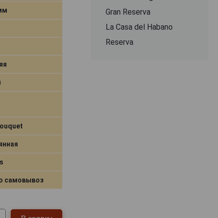
 мм
Gran Reserva
La Casa del Habano
Reserva
яя
я
Bouquet
янная
s
о самовывоз