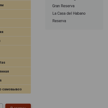
 мм
Gran Reserva
La Casa del Habano
Reserva
яя
я
tas
янная
s
о самовывоз