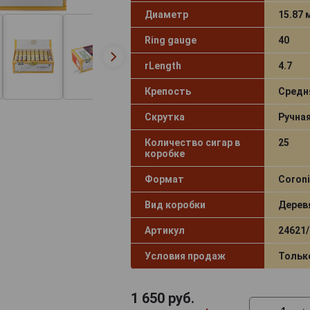
Диаметр
15.87
Ring gauge
40
rLength
4.7
Крепость
Средн
Скрутка
Ручна
Количество сигар в
25
коробке
Формат
Coroni
Вид коробки
Дерев
Артикул
24621/
Условия продаж
Тольк
1 650
руб.