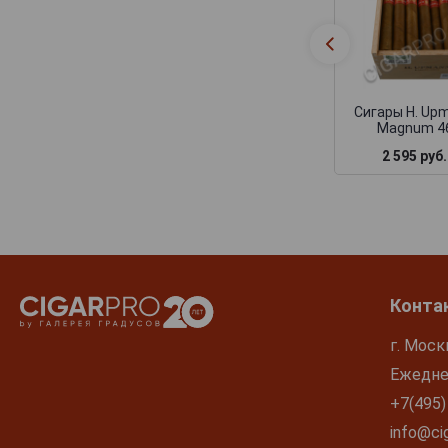
Сигары H. Up
Magnum 4
2 595 руб.
Конта
г. Моск
Ежеднев
+7(495)
info@cig