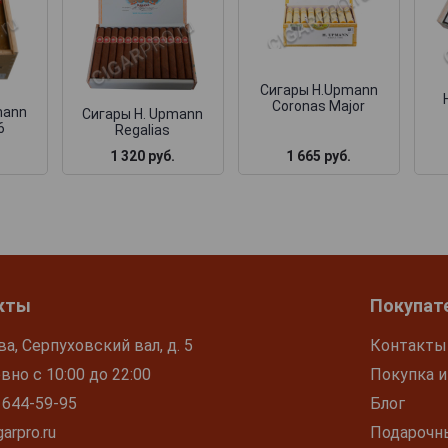
Сигары H.Upmann
Coronas Major
mann
Сигары H. Upmann
6
Regalias
1 320 руб.
1 665 руб.
кты
Покупат
ва, Серпуховский вал, д. 5
Контакты
но с 10:00 до 22:00
Покупка и
 644-59-95
Блог
arpro.ru
Подарочн