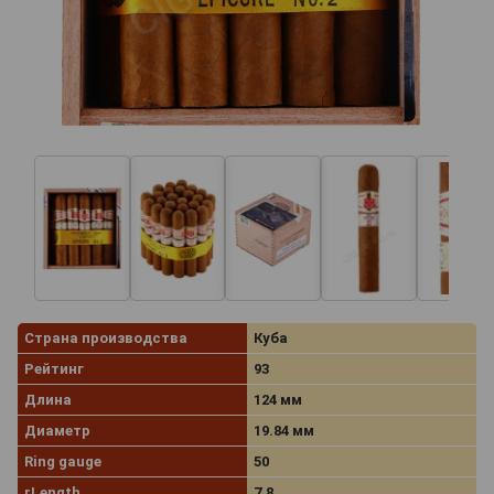
Страна производства
Куба
Рейтинг
93
Длина
124 мм
Диаметр
19.84 мм
Ring gauge
50
rLength
7.8