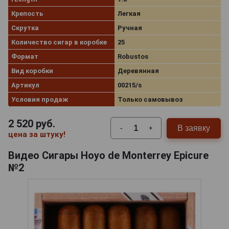
Крепость
Легкая
Скрутка
Ручная
Количество сигар в коробке
25
Формат
Robustos
Вид коробки
Деревянная
Артикул
00215/s
Условия продаж
Только самовывоз
2 520
руб.
В заявку
-
+
цена за штуку!
Видео Сигары Hoyo de Monterrey Epicure
№2