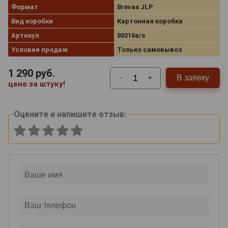
Формат
Brevas JLP
Вид коробки
Картонная коробка
Артикул
00216a/s
Условия продаж
Только самовывоз
1 290
руб.
В заявку
-
+
цена за штуку!
Оцените и напишите отзыв: