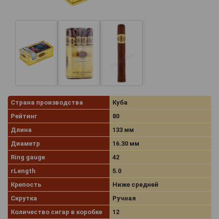
Страна производства
Куба
Рейтинг
80
Длина
133 мм
Диаметр
16.30 мм
Ring gauge
42
rLength
5.0
Крепость
Ниже средней
Скрутка
Ручная
Количество сигар в коробке
12