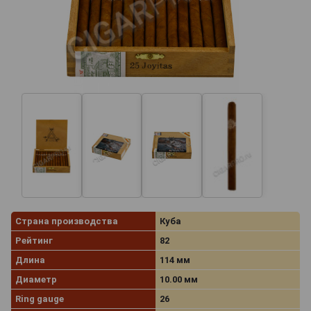
Страна производства
Куба
Рейтинг
82
Длина
114 мм
Диаметр
10.00 мм
Ring gauge
26