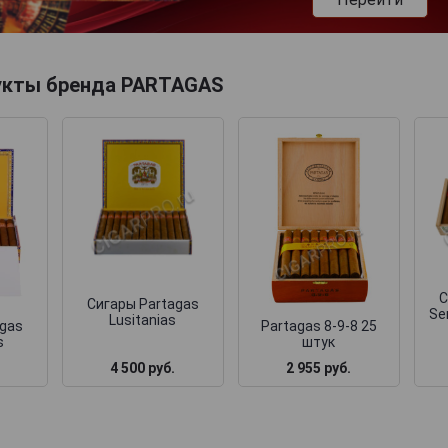
укты бренда PARTAGAS
С
Сигары Partagas
Se
Lusitanias
agas
Partagas 8-9-8 25
s
штук
4 500 руб.
2 955 руб.