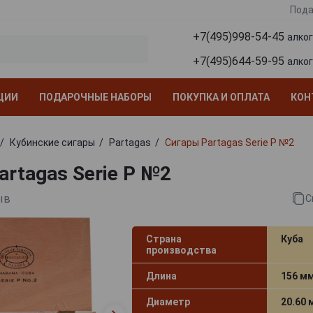
Пода
+7(495)998-54-45
алко
+7(495)644-59-95
алко
ЦИИ
ПОДАРОЧНЫЕ НАБОРЫ
ПОКУПКА И ОПЛАТА
КОН
Кубинские сигары
Partagas
Сигары Partagas Serie P №2
artagas Serie P №2
ыв
С
Страна
Куба
производства
Длина
156 м
Диаметр
20.60