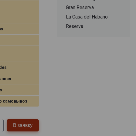
Gran Reserva
La Casa del Habano
Reserva
ая
я
des
янная
s
о самовывоз
В заявку