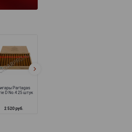
Partagas D №1
Сигары Partaga
Edicion Limitada
Mille Fleurs
2004
игары Partagas
rie D No.4 25 штук
2 520 руб.
4 000 руб.
1 530 руб.