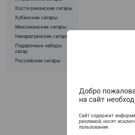
Коста-риканские сигары
Кубинские сигары
Мексиканские сигары
Никарагуанские сигары
Подарочные наборы
сигар
Российские сигары
Оцените и нап
Добро пожаловат
на сайт необхо
Сайт содержит информац
рекламой, носят исклю
пользования.