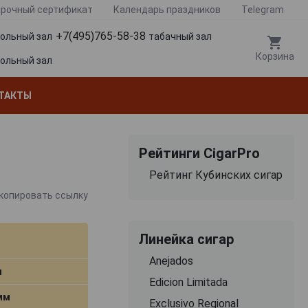
рочный сертификат
Календарь праздников
Telegram
+7(495)765-58-38
гольный зал
табачный зал
Корзина
гольный зал
ТАКТЫ
Рейтинги CigarPro
Рейтинг Кубинских сигар
копировать ссылку
Линейка сигар
Anejados
м
Edicion Limitada
 мм
Exclusivo Regional