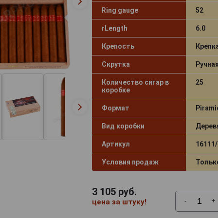
Ring gauge
52
rLength
6.0
Крепость
Крепк
Скрутка
Ручна
Количество сигар в
25
коробке
Формат
Pirami
Вид коробки
Дерев
Артикул
16111/
Условия продаж
Тольк
3 105
руб.
-
+
цена за штуку!