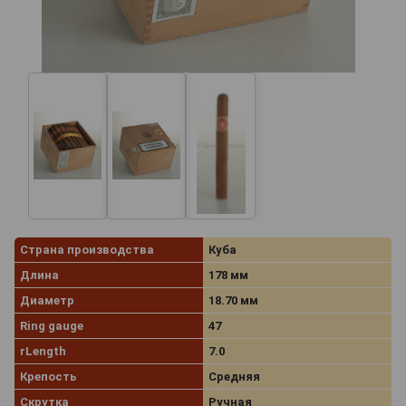
Страна производства
Куба
Длина
178 мм
Диаметр
18.70 мм
Ring gauge
47
rLength
7.0
Крепость
Средняя
Скрутка
Ручная