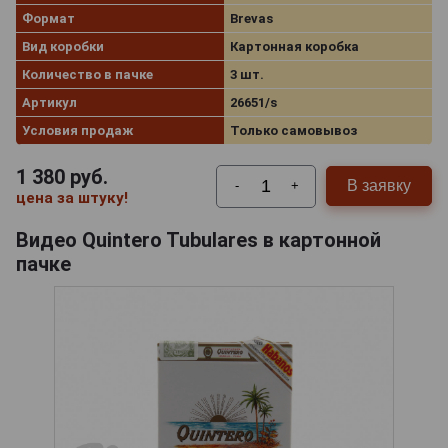
Формат
Brevas
Вид коробки
Картонная коробка
Количество в пачке
3 шт.
Артикул
26651/s
Условия продаж
Только самовывоз
1 380
руб.
В заявку
-
+
цена за штуку!
Видео Quintero Tubulares в картонной
пачке