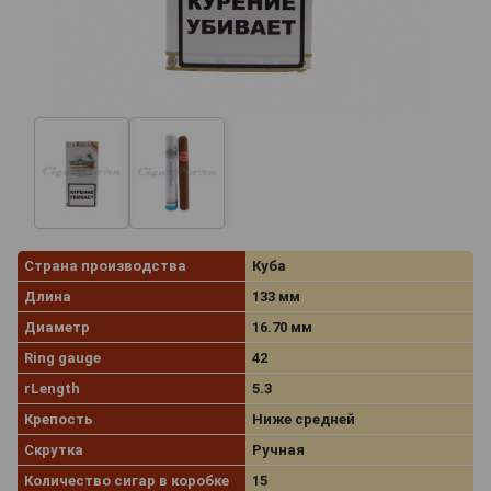
Страна производства
Куба
Длина
133 мм
Диаметр
16.70 мм
Ring gauge
42
rLength
5.3
Крепость
Ниже средней
Скрутка
Ручная
Количество сигар в коробке
15