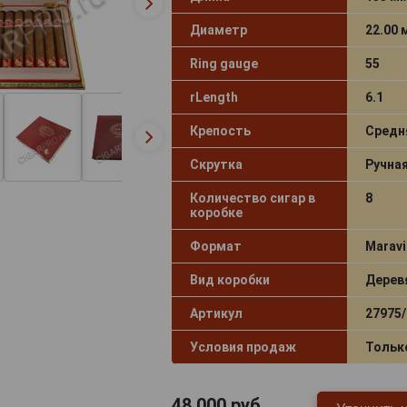
Диаметр
22.00
Ring gauge
55
rLength
6.1
Крепость
Средн
Скрутка
Ручна
Количество сигар в
8
коробке
Формат
Maravi
Вид коробки
Дерев
Артикул
27975/
Условия продаж
Тольк
48 000
руб.