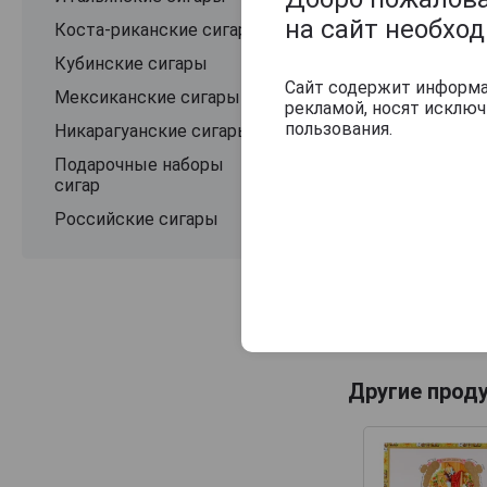
на сайт необхо
Коста-риканские сигары
Кубинские сигары
Сайт содержит информац
Мексиканские сигары
рекламой, носят исклю
пользования.
Никарагуанские сигары
Подарочные наборы
сигар
Российские сигары
Другие прод