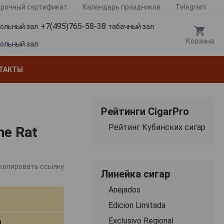
рочный сертификат
Календарь праздников
Telegram
+7(495)765-58-38
гольный зал
табачный зал
Корзина
гольный зал
ТАКТЫ
Рейтинги CigarPro
Рейтинг Кубинских сигар
he Rat
копировать ссылку
Линейка сигар
Anejados
Edicion Limitada
Exclusivo Regional
м