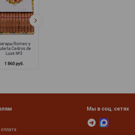
Сигары Romeo y
Сигары Romeo 
Julieta Churchills
Julieta Cedros 
Tubos
Luxe №2
Сигары Romeo y
ulieta Cedros de
Luxe №3
1 860 руб.
3 735 руб.
2 105 руб.
елям
Мы в соц. сетях
 оплата