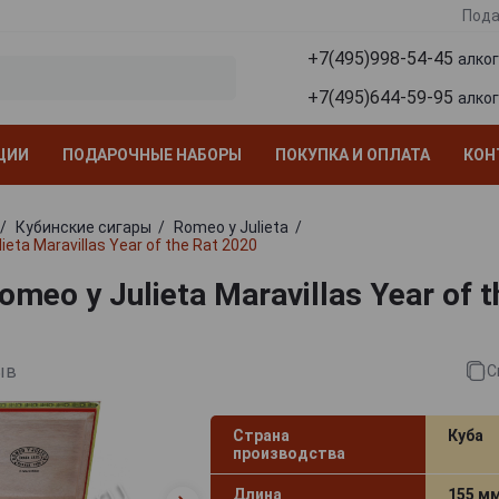
Пода
+7(495)998-54-45
алко
+7(495)644-59-95
алко
ЦИИ
ПОДАРОЧНЫЕ НАБОРЫ
ПОКУПКА И ОПЛАТА
КОН
Кубинские сигары
Romeo y Julieta
eta Maravillas Year of the Rat 2020
meo y Julieta Maravillas Year of t
ыв
С
Страна
Куба
производства
Длина
155 м