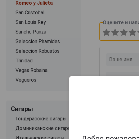
Romeo y Julieta
San Cristobal
San Louis Rey
Оцените и нап
Sancho Panza
Seleccion Piramides
Seleccion Robustos
Trinidad
Vegas Robaina
Vegueros
Сигары
Гондурасские сигары
Доминиканские сигары
Добро пожаловат
Итальянские сигары