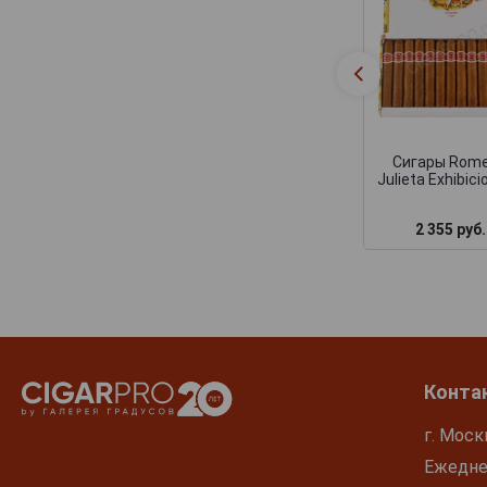
Сигары Rome
Julieta Exhibic
2 355 руб.
Конта
г. Моск
Ежеднев