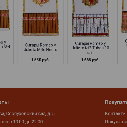
o y
Сигары Romeo y
Сигары Romeo y
J
ion №4
Julieta №2 Tubos 10
Julieta Mille Fleurs
шт.
1 530 руб.
1 665 руб.
кты
Покупат
ва, Серпуховский вал, д. 5
Контакты
но с 10:00 до 22:00
Покупка и