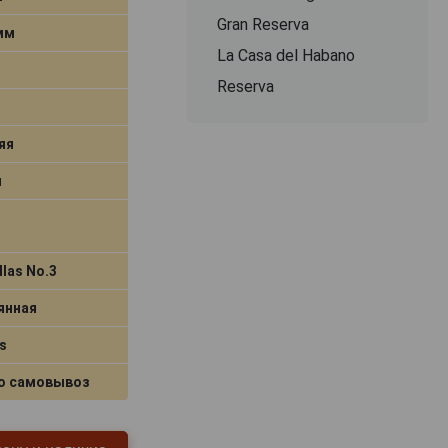
Gran Reserva
 мм
La Casa del Habano
Reserva
яя
я
llas No.3
янная
s
о самовывоз