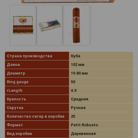
Страна производства
Куба
Длина
102 мм
Диаметр
19.80 мм
Ring gauge
50
rLength
4.0
Крепость
Средняя
Скрутка
Ручная
Количество сигар в коробке
25
Формат
Petit Robusto
Вид коробки
Деревянная