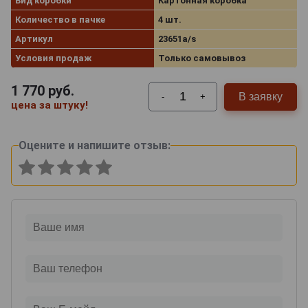
Вид коробки
Картонная коробка
Количество в пачке
4 шт.
Артикул
23651a/s
Условия продаж
Только самовывоз
1 770
руб.
В заявку
-
+
цена за штуку!
Оцените и напишите отзыв: