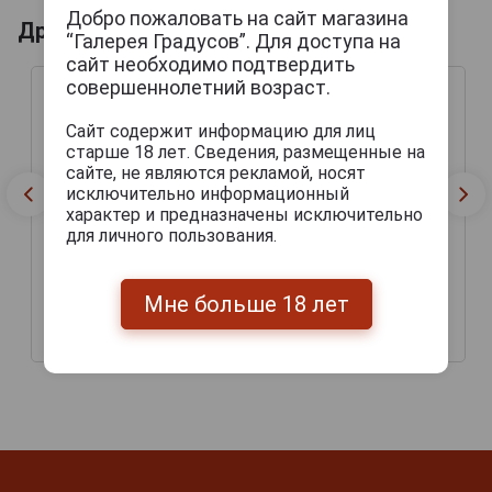
Добро пожаловать на сайт магазина
Другие продукты бренда VEGUEROS
“Галерея Градусов”. Для доступа на
сайт необходимо подтвердить
совершеннолетний возраст.
Сайт содержит информацию для лиц
старше 18 лет. Сведения, размещенные на
сайте, не являются рекламой, носят
исключительно информационный
характер и предназначены исключительно
для личного пользования.
Сигары Vegueros
Мне больше 18 лет
Vegueros Especiales №2
Mananitas
799 руб.
1 410 руб.