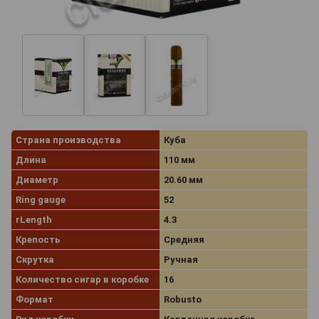
Страна производства
Куба
Длина
110 мм
Диаметр
20.60 мм
Ring gauge
52
rLength
4.3
Крепость
Средняя
Скрутка
Ручная
Количество сигар в коробке
16
Формат
Robusto