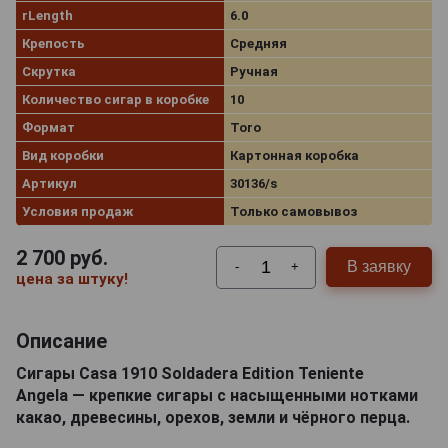
rLength
6.0
Крепость
Средняя
Скрутка
Ручная
Количество сигар в коробке
10
Формат
Toro
Вид коробки
Картонная коробка
Артикул
30136/s
Условия продаж
Только самовывоз
2 700
руб.
В заявку
-
+
цена за штуку!
Описание
Сигары Casa 1910 Soldadera Edition Teniente
Angela — крепкие сигары с насыщенными нотками
какао, древесины, орехов, земли и чёрного перца.