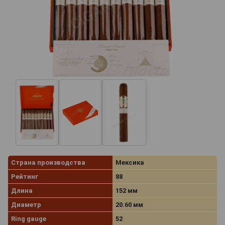
Страна производства
Мексика
Рейтинг
88
Длина
152 мм
Диаметр
20.60 мм
Ring gauge
52