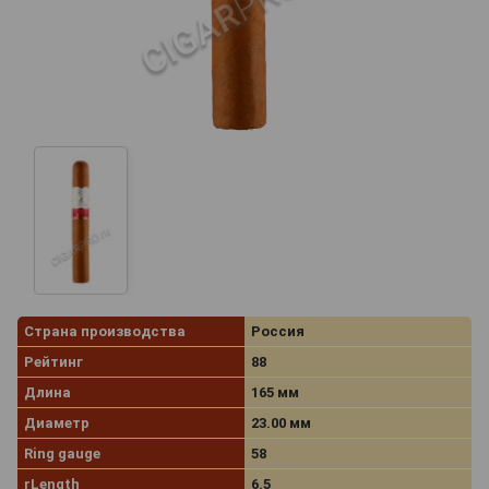
Страна производства
Россия
Рейтинг
88
Длина
165 мм
Диаметр
23.00 мм
Ring gauge
58
rLength
6.5