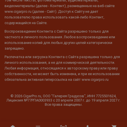
том числе тексты, фотоматериалы, аудиоматериалы,
видеоматериалы (далее - Контент), размещенные на веб-сайте
www.cigarpro.ru (далее - Сайт). Доступ к Сайту не дает
пользователю права использовать какой-либо Контент,
содержащийся на Сайте.
Воспроизведение Контента с Сайта разрешено только для
частного и личного пользования. Любое воспроизведение или
использование копий для любых других целей категорически
запрещено.
Распечатка или загрузка Контента с Сайта разрешена только для
личного использования, а не для коммерческой деятельности.
Любая информация, относящаяся к авторскому праву или праву
собственности, не может быть изменена, и при ее использовании
обязательна активная гиперссылка на сайт www.cigarpro.ru
© 2026 CigarPro.ru, ООО "Галерея Градусов", ИНН 7725501624,
Лицензия №77РПА0003933 c 20 апреля 2007 г. до 19 апреля 2027 г.
Все права защищены.