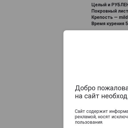
Целый и РУБЛЕ
Покровный лист
Крепость — mil
Время курения 5
Оцените и нап
Добро пожаловат
на сайт необхо
Сайт содержит информац
рекламой, носят исклю
пользования.