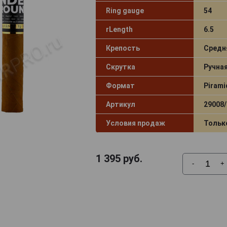
Ring gauge
54
rLength
6.5
Крепость
Средн
Скрутка
Ручна
Формат
Pirami
Артикул
29008/
Условия продаж
Тольк
1 395
руб.
-
+