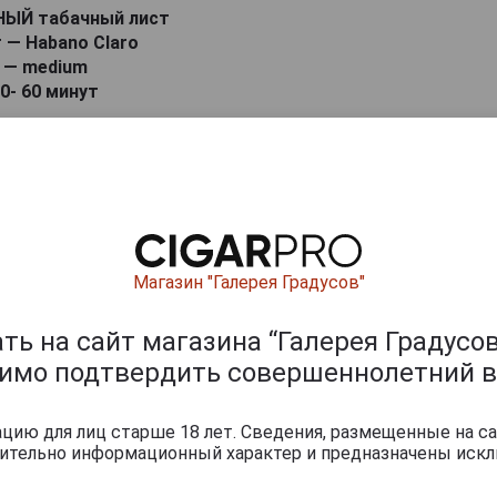
НЫЙ табачный лист
 — Habano Claro
d — medium
0- 60 минут
ишите отзыв:
Магазин "Галерея Градусов"
ь на сайт магазина “Галерея Градусов
димо подтвердить совершеннолетний в
ию для лиц старше 18 лет. Сведения, размещенные на са
чительно информационный характер и предназначены искл
0
и