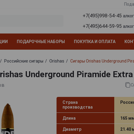
Пода
+7(495)998-54-45
алко
+7(495)644-59-95
алко
ЦИИ
ПОДАРОЧНЫЕ НАБОРЫ
ПОКУПКА И ОПЛАТА
КОН
Российские сигары
Orishas
Сигары Orishas Underground Pir
ishas Underground Piramide Extra
ыв
С
Страна
Росси
производства
Длина
165 м
Диаметр
21.40