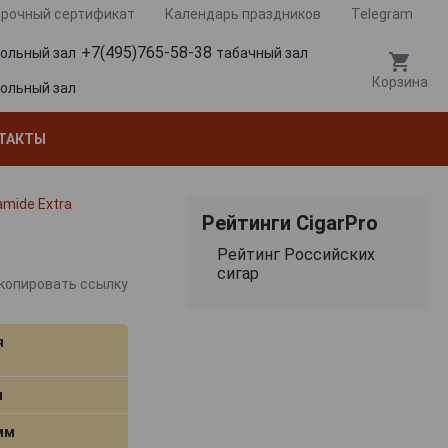
рочный сертификат
Календарь праздников
Telegram
+7(495)765-58-38
гольный зал
табачный зал
Корзина
гольный зал
ТАКТЫ
amide Extra
Рейтинги CigarPro
Рейтинг Российских
сигар
копировать ссылку
я
м
 мм