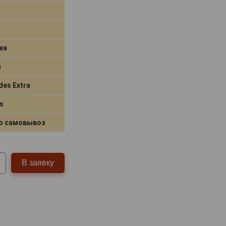
яя
я
des Extra
s
о самовывоз
В заявку