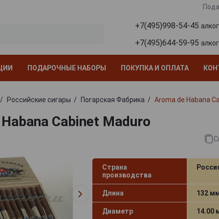
Пода
+7(495)998-54-45
алко
+7(495)644-59-95
алко
ЦИИ
ПОДАРОЧНЫЕ НАБОРЫ
ПОКУПКА И ОПЛАТА
КОН
Российские сигары
Погарская Фабрика
Aroma de Habana Ca
 Habana Cabinet Maduro
С
Страна
Росси
производства
Длина
132 м
Диаметр
14.00