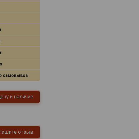
я
я
a
s
о самовывоз
цену и наличие
пишите отзыв