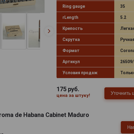
Ring gauge
35
rLength
5.2
Крепость
Легка
Скрутка
Ручна
Формат
Coron
Артикул
26509/
Условия продаж
Тольк
175
руб.
Уточнить 
цена за штуку!
oma de Habana Cabinet Maduro
На