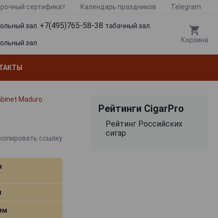
рочный сертификат
Календарь праздников
Telegram
+7(495)765-58-38
гольный зал
табачный зал
Корзина
гольный зал
ТАКТЫ
binet Maduro
Рейтинги CigarPro
Рейтинг Российских
сигар
копировать ссылку
я
м
 мм