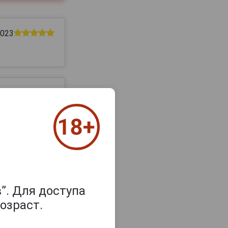
2023
2023
inet Maduro
”. Для доступа
озраст.