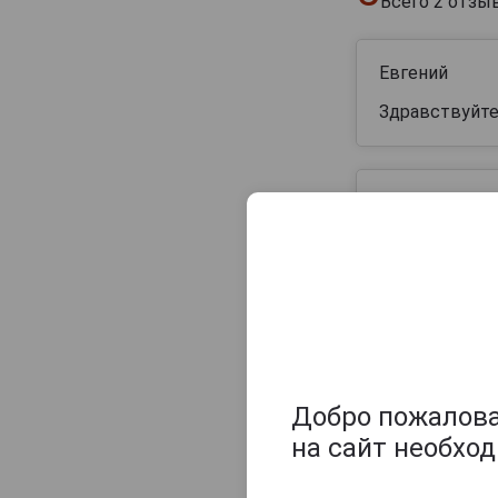
Всего
2
отзы
Евгений
Здравствуйте.
Анна
Добрый день. 
Оцените и нап
Добро пожаловат
на сайт необхо