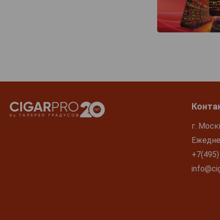
Конта
г. Моск
Ежеднев
+7(495)
info@cig