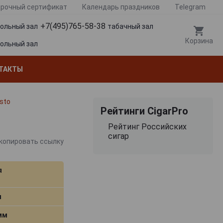
рочный сертификат
Календарь праздников
Telegram
+7(495)765-58-38
гольный зал
табачный зал
Корзина
гольный зал
ТАКТЫ
sto
Рейтинги CigarPro
Рейтинг Российских
сигар
копировать ссылку
я
м
 мм