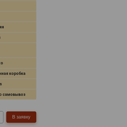
яя
я
to
нная коробка
s
о самовывоз
В заявку