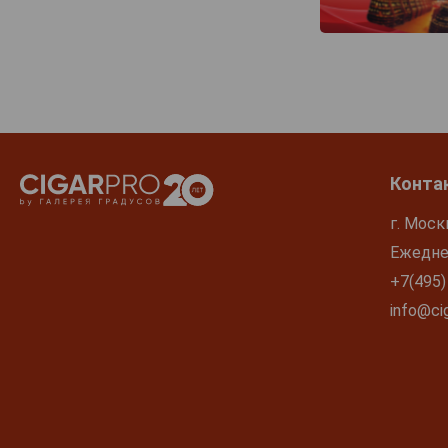
Конта
г. Моск
Ежеднев
+7(495)
info@cig