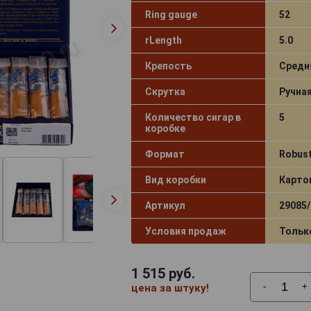
Ring gauge
52
rLength
5.0
Крепость
Средн
Скрутка
Ручна
Количество сигар в
5
коробке
Формат
Robus
Вид коробки
Карто
Артикул
29085/
Условия продаж
Тольк
1 515
руб.
-
+
цена за штуку!