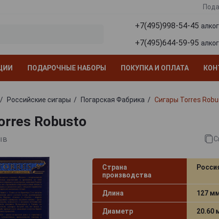
Пода
+7(495)998-54-45
алко
+7(495)644-59-95
алко
ЦИИ
ПОДАРОЧНЫЕ НАБОРЫ
ПОКУПКА И ОПЛАТА
КОН
Российские сигары
Погарская Фабрика
Сигары Torres Robu
orres Robusto
ыв
С
Страна
Росси
производства
Длина
127 м
Диаметр
20.60