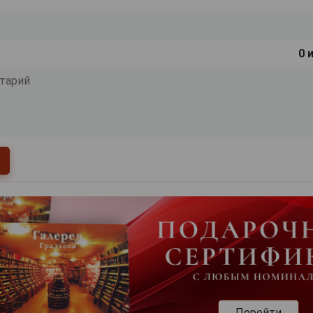
0
и
Перейти