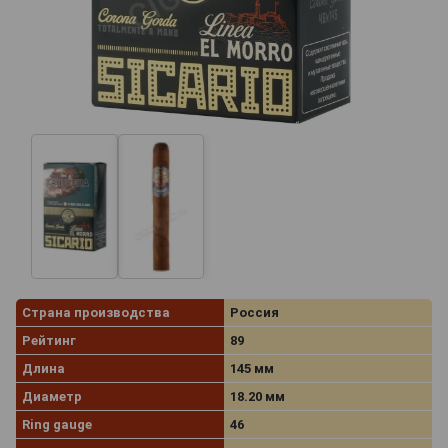
Страна производства
Россия
Рейтинг
89
Длина
145 мм
Диаметр
18.20 мм
Ring gauge
46