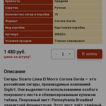
Крепость
Средняя
Скрутка
Ручная
Количество сигар в коробке
15
Формат
Corona Gorda
Вид коробки
Картонная коробка
Артикул
30622/s
Условия продаж
Только самовывоз
1 480
руб.
В заявку
-
+
цена за штуку!
Описание
Сигары Sicario Linea El Morro Corona Gorda — это
российские сигары, производимые компанией
SigArt. Они выделяются использованием особого
покровного листа и сбалансированным купажом
табака. Покровный лист: Pennsylvania Broadleaf
двухлетней ферментации. Этот лист даёт тяжёлый,