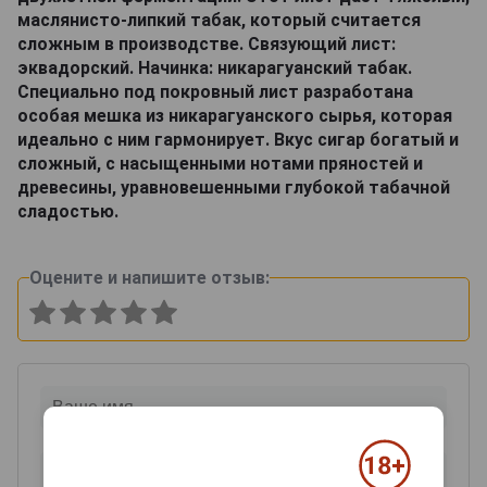
маслянисто-липкий табак, который считается
сложным в производстве. Связующий лист:
эквадорский. Начинка: никарагуанский табак.
Специально под покровный лист разработана
особая мешка из никарагуанского сырья, которая
идеально с ним гармонирует. Вкус сигар богатый и
сложный, с насыщенными нотами пряностей и
древесины, уравновешенными глубокой табачной
сладостью.
Оцените и напишите отзыв: