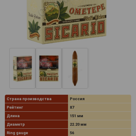
Страна производства
Россия
Рейтинг
87
Длина
151 мм
Диаметр
22.20 мм
Ring gauge
56