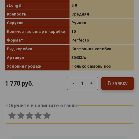
rLength
5.9
Крепость
Средняя
Скрутка
Ручная
Количество сигар в коробке
10
Формат
Perfecto
Вид коробки
Картонная коробка
Артикул
30433/s
Условия продаж
Только самовывоз
1 770
руб.
В заявку
-
+
Оцените и напишите отзыв: