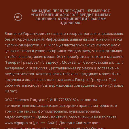
МИНЗДРАВ ПРЕДУПРЕЖДАЕТ: ЧРЕЗМЕРНОЕ
УПОТРЕБЛЕНИЕ АЛКОГОЛЯ ВРЕДИТ ВАШЕМУ
ЗДОРОВЬЮ. КУРЕНИЕ ВРЕДИТ ВАШЕМУ
ЗДОРОВЬЮ.
Внимание! Гарантировать наличие товара в магазине невозможно
без его бронирования. Информация, данная на сайте, не считается
публичной офертой. Наши специалисты проконсультируют Вас о
ценах на товар и условиях продаж. Уведомляем, что алкогольная
и табачная продукция может быть приобретена только в магазине
"Галерея Градусов" по адресу г. Москва, ул. Серпуховский вал, д. 5
ежедневно, с 10:00-22:00 Дистанционная продажа и доставка не
осуществляется. Алкогольная и табачная продукция может быть
получена и оплачена на кассе магазина Галерея Градусов. При
себе иметь паспорт подтверждающий совершеннолетие. (Старше
18 лет)
ООО "Галерея Градусов", ИНН 7725501624, является
исключительным владельцем авторских прав на материалы, в
том числе тексты, фотоматериалы, аудиоматериалы,
видеоматериалы (далее - Контент), размещенные на веб-сайте
www.cigarpro.ru (далее - Сайт). Доступ к Сайту не дает
пользователю права использовать какой-либо Контент,