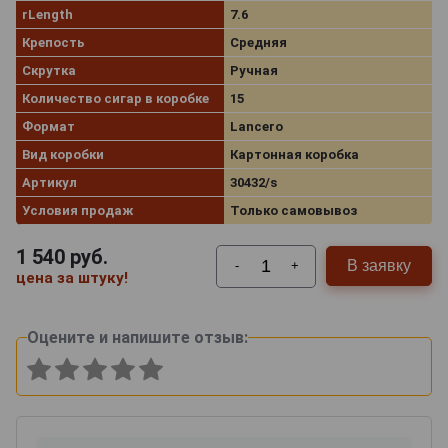
rLength
7.6
Крепость
Средняя
Скрутка
Ручная
Количество сигар в коробке
15
Формат
Lancero
Вид коробки
Картонная коробка
Артикул
30432/s
Условия продаж
Только самовывоз
1 540
руб.
В заявку
-
+
цена за штуку!
Оцените и напишите отзыв: