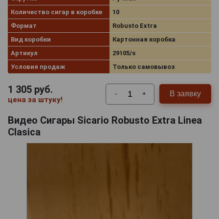
Количество сигар в коробке
10
Формат
Robusto Extra
Вид коробки
Картонная коробка
Артикул
29105/s
Условия продаж
Только самовывоз
1 305
руб.
В заявку
-
+
цена за штуку!
Видео Сигары Sicario Robusto Extra Linea
Clasica