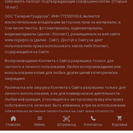
себе иметь паспорт подтверждающий совершеннолетие. (Старше
18 лет)
ООО "Галерея Градусов", ИНН 7725501624, является
исключительным владельцем авторских прав на материалы, в
том числе тексты, фотоматериалы, аудиоматериалы,
видеоматериалы (далее - Контент), размещенные на веб-сайте
www.cigarpro.ru (далее - Сайт). Доступ к Сайту не дает
пользователю права использовать какой-либо Контент,
содержащийся на Сайте.
Воспроизведение Контента с Сайта разрешено только для
частного и личного пользования. Любое воспроизведение или
использование копий для любых других целей категорически
запрещено.
Распечатка или загрузка Контента с Сайта разрешена только для
личного использования, а не для коммерческой деятельности.
Любая информация, относящаяся к авторскому праву или праву
собственности, не может быть изменена, и при ее использовании
обязательна активная гиперссылка на сайт www.cigarpro.ru
Штрихкод
Главная
Меню
Контакты
Корзина
© 2026 CigarPro.ru, ООО "Галерея Градусов", ИНН 7725501624,
Лицензия №77РПА0003933 c 20 апреля 2007 г. до 19 апреля 2027 г.