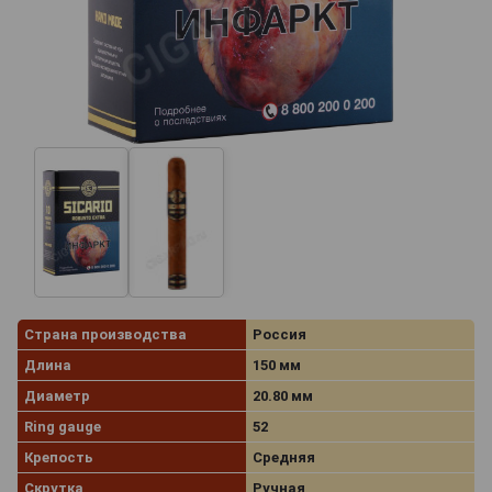
Страна производства
Россия
Длина
150 мм
Диаметр
20.80 мм
Ring gauge
52
Крепость
Средняя
Скрутка
Ручная