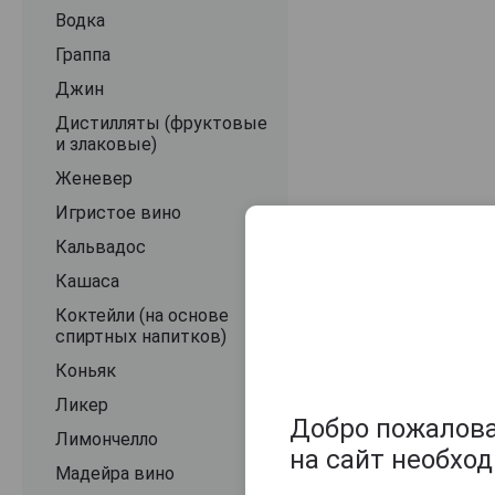
Водка
Граппа
Джин
Дистилляты (фруктовые
и злаковые)
Женевер
Игристое вино
Кальвадос
Кашаса
Коктейли (на основе
спиртных напитков)
Коньяк
Ликер
Добро пожаловат
Лимончелло
на сайт необхо
Мадейра вино