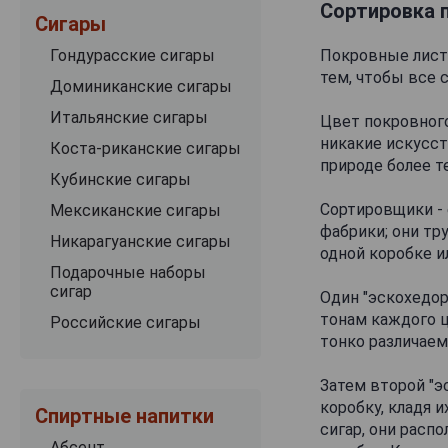
Сортировка 
Сигары
Гондурасские сигары
Покровные листь
тем, чтобы все 
Доминиканские сигары
Итальянские сигары
Цвет покровного
никакие искусст
Коста-риканские сигары
природе более 
Кубинские сигары
Сортировщики - 
Мексиканские сигары
фабрики; они тр
Никарагуанские сигары
одной коробке и
Подарочные наборы
сигар
Один "эскохедор
тонам каждого ц
Российские сигары
тонко различаем
Затем второй "э
коробку, кладя 
Спиртные напитки
сигар, они расп
Абсент