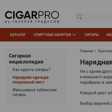
КАТАЛОГ
СПИРТНЫЕ НАПИТКИ
СИГАРЫ
АК
Главная
Краткое
Сигарная
Нарядная
энциклопедия
Как курить сигары?
Ни с одним друг
и внешнего вида
Нарядная одежда:
покровный лист
подобраны в каж
Фальшивые кубинские
Каждый цвет кла
сигары
Выбор верхней с