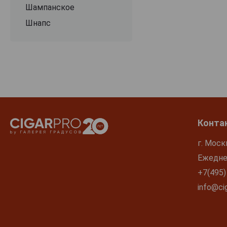
Шампанское
Шнапс
Конта
г. Моск
Ежеднев
+7(495)
info@cig