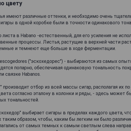
по цвету
я имеют различные оттенки, и необходимо очень тщатель
сигары в одной коробке были в точности одинакового тона
 листа в Habano -естественный, для его усиления не исп
венные процессы. Листья, растущие в верхней части раст
темные и темнеют еще больше в ходе ферментации.
escogedores ("эскохедорес") - выбираются из самых опы
удятся попарно, обеспечивая одинаковую тональность пок
ли связке Habanos.
" производит отбор из всей массы сигар, располагая их по
вета согласно эталону в колонки и ряды, - здесь может б
ых тональностей.
скохедор" выбирает сигары в пределах каждого цвета, чт
их таким образом, чтобы, каким бы легким ни было различи
олагались от самых темных к самым светлым слева напра