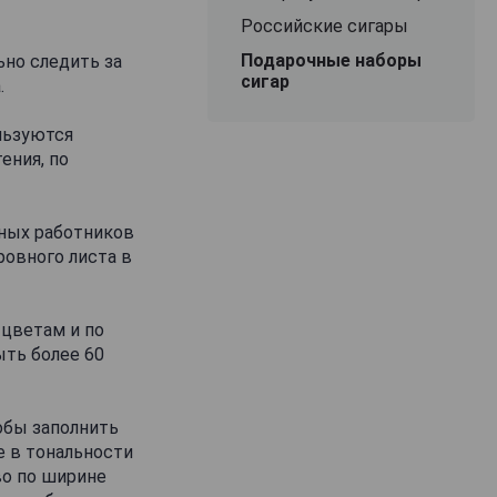
Российские сигары
Подарочные наборы
но следить за
сигар
.
ользуются
ения, по
тных работников
ровного листа в
 цветам и по
ыть более 60
обы заполнить
е в тональности
во по ширине