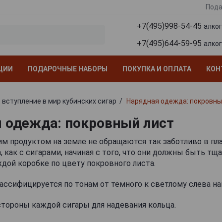
Пода
+7(495)998-54-45
алко
+7(495)644-59-95
алко
ЦИИ
ПОДАРОЧНЫЕ НАБОРЫ
ПОКУПКА И ОПЛАТА
КОН
 вступление в мир кубинских сигар
Нарядная одежда: покровны
 одежда: покровный лист
им продуктом на земле не обращаются так заботливо в пл
, как с сигарами, начиная с того, что они должны быть тщ
дой коробке по цвету покровного листа.
ссифицируется по тонам от темного к светлому слева на
тороны каждой сигары для надевания кольца.