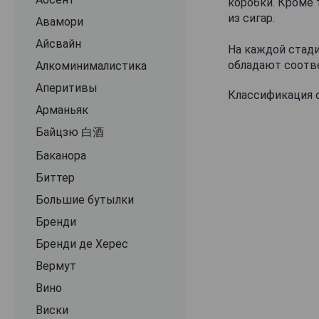
коробки. Кроме 
из сигар.
Авамори
Айсвайн
На каждой стади
обладают соот
Алкоминималистика
Аперитивы
Классификация 
Арманьяк
Байцзю 白酒
Баканора
Биттер
Большие бутылки
Бренди
Бренди де Херес
Вермут
Вино
Виски