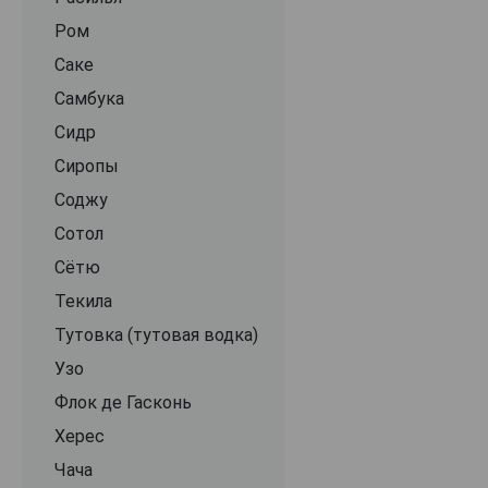
Ром
Саке
Самбука
Сидр
Сиропы
Соджу
Сотол
Сётю
Текила
Тутовка (тутовая водка)
Узо
Флок де Гасконь
Херес
Чача