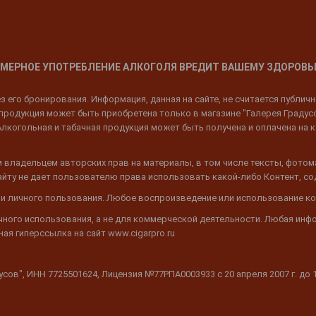
МЕРНОЕ УПОТРЕБЛЕНИЕ АЛКОГОЛЯ ВРЕДИТ ВАШЕМУ ЗДОРОВЬ
 его бронирования. Информация, данная на сайте, не считается публич
родукция может быть приобретена только в магазине "Галерея Градусов"
Алкогольная и табачная продукция может быть получена и оплачена на к
 владельцем авторских прав на материалы, в том числе тексты, фотом
 Сайту не дает пользователю права использовать какой-либо Контент, с
 и личного пользования. Любое воспроизведение или использование ко
ичного использования, а не для коммерческой деятельности. Любая инф
ая гиперссылка на сайт www.cigarpro.ru
дусов", ИНН 7725501624, Лицензия №77РПА0003933 c 20 апреля 2007 г. до 