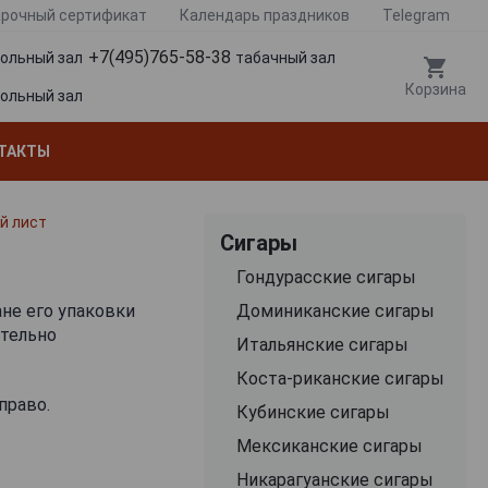
рочный сертификат
Календарь праздников
Telegram
+7(495)765-58-38
гольный зал
табачный зал
Корзина
гольный зал
ТАКТЫ
й лист
Сигары
Гондурасские сигары
ане его упаковки
Доминиканские сигары
ательно
Итальянские сигары
Коста-риканские сигары
право.
Кубинские сигары
Мексиканские сигары
Никарагуанские сигары