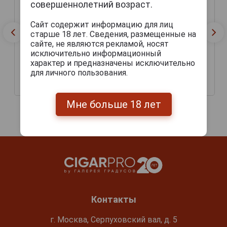
совершеннолетний возраст.
Сайт содержит информацию для лиц
старше 18 лет. Сведения, размещенные на
сайте, не являются рекламой, носят
исключительно информационный
Sonuar Feelings Pink
Sonuar Feelings Blue
характер и предназначены исключительно
Конфеты Сонуар
Конфеты Сонуар
для личного пользования.
Филингс Пинк 225г
Филингс Блю 225г
401 руб.
401 руб.
Мне больше 18 лет
Контакты
г. Москва, Серпуховский вал, д. 5