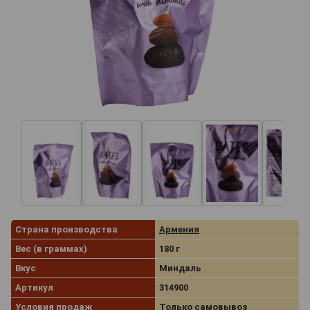
Страна производства
Армения
Вес (в граммах)
180 г
Вкус
Миндаль
Артикул
314900
Условия продаж
Только самовывоз