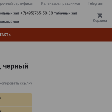
рочный сертификат
Календарь праздников
Telegram
+7(495)765-58-38
гольный зал
табачный зал
Корзина
гольный зал
ТАКТЫ
а, черный
копировать ссылку
я
ki