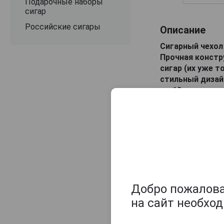
Подарочные наборы
сигар
Российские сигары
Описание
Сигарный чехол 
Прочная констр
сигар (их уже т
стильный дизай
до 18 см и диам
Материал : Нер
Оцените и нап
Добро пожаловат
на сайт необхо