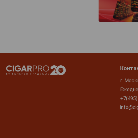
Конта
г. Моск
Ежеднев
+7(495)
info@cig