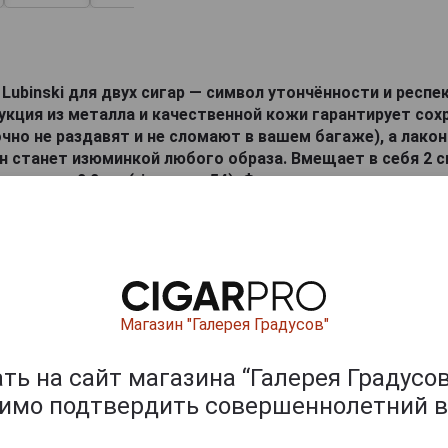
Lubinski для двух сигар — символ утончённости и респе
укция из металла и качественной кожи гарантирует сох
очно не раздавят и не сломают в вашем багаже), а лако
н станет изюминкой любого образа. Вмещает в себя 2 
етром до 2,2 см (ring gage 54). Фирменная подарочная у
жавеющая сталь, натуральная кожа
ишите отзыв:
Магазин "Галерея Градусов"
ь на сайт магазина “Галерея Градусов
димо подтвердить совершеннолетний в