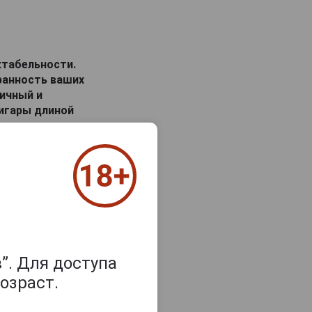
ктабельности.
ранность ваших
ничный и
сигары длиной
паковка.
”. Для доступа
озраст.