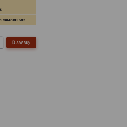
s
о самовывоз
В заявку