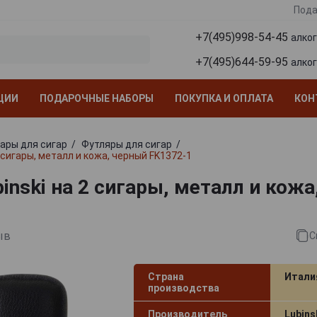
Пода
+7(495)998-54-45
алко
+7(495)644-59-95
алко
ЦИИ
ПОДАРОЧНЫЕ НАБОРЫ
ПОКУПКА И ОПЛАТА
КОН
ары для сигар
Футляры для сигар
2 сигары, металл и кожа, черный FK1372-1
inski на 2 сигары, металл и кож
ыв
С
Страна
Итали
производства
Производитель
Lubins