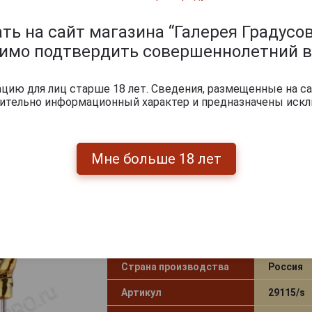
Артикул
30645/s
ь на сайт магазина “Галерея Градусов
3 600
руб.
димо подтвердить совершеннолетний в
-
+
ию для лиц старше 18 лет. Сведения, размещенные на са
чительно информационный характер и предназначены искл
Мне больше 18 лет
Докуриватель Bonche
Страна производства
Россия
Артикул
29115/s