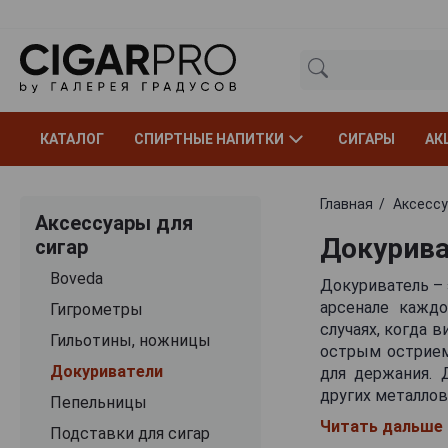
КАТАЛОГ
СПИРТНЫЕ НАПИТКИ
СИГАРЫ
АК
Главная
Аксессу
Аксессуары для
Докурива
сигар
Boveda
Докуриватель – 
арсенале каждо
Гигрометры
случаях, когда 
Гильотины, ножницы
острым острием
Докуриватели
для держания. 
других металлов
Пепельницы
Читать дальше
Подставки для сигар
Производители