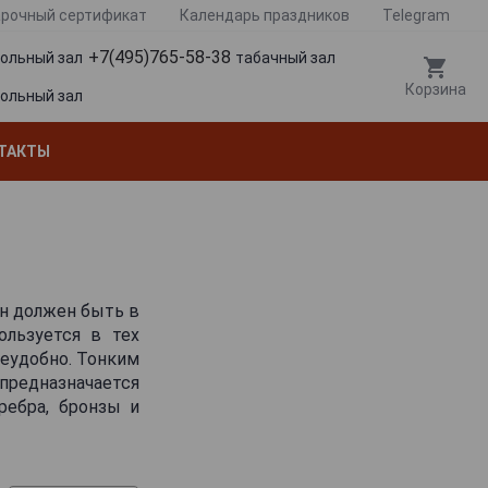
рочный сертификат
Календарь праздников
Telegram
+7(495)765-58-38
гольный зал
табачный зал
Корзина
гольный зал
ТАКТЫ
Он должен быть в
ользуется в тех
неудобно. Тонким
предназначается
ребра, бронзы и
сть вариации с