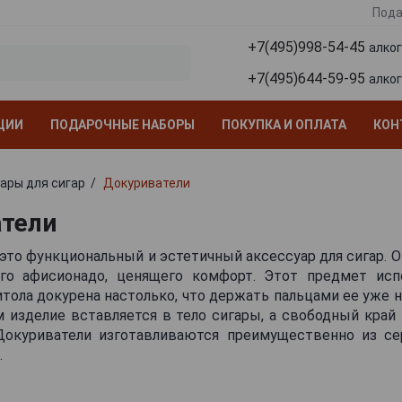
Пода
+7(495)998-54-45
алко
+7(495)644-59-95
алко
ЦИИ
ПОДАРОЧНЫЕ НАБОРЫ
ПОКУПКА И ОПЛАТА
КОН
ары для сигар
Докуриватели
тели
это функциональный и эстетичный аксессуар для сигар. 
го афисионадо, ценящего комфорт. Этот предмет исп
витола докурена настолько, что держать пальцами ее уже 
 изделие вставляется в тело сигары, а свободный край 
Докуриватели изготавливаются преимущественно из се
.
 данного атрибута придают им экзотический вид – е