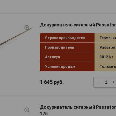
ных, черепами, в форме мифических существ или сердца.
ссуар, который подчеркнет солидное положение владел
танет превосходным подарком для начинающих и опытн
 рождения и по другим торжественным случаям.
Докуриватель сигарный Passator
Страна производства
Германи
Производитель
Passator
Артикул
30121/s
Условия продаж
Только 
1 645
руб.
-
+
Докуриватель сигарный Passator
175