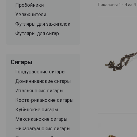
головами живот
Пробойники
Показаны 1 - 4 из 4
статусный аксе
Увлажнители
Докуриватель с
23 Февраля, дню
Футляры для зажигалок
Футляры для сигар
Сигары
Гондурасские сигары
Доминиканские сигары
Итальянские сигары
Коста-риканские сигары
Кубинские сигары
Мексиканские сигары
Никарагуанские сигары