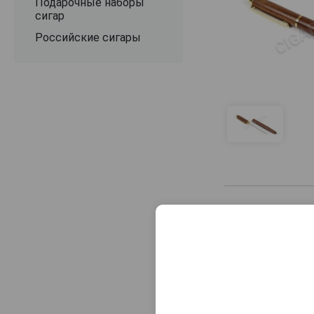
Подарочные наборы
сигар
Российские сигары