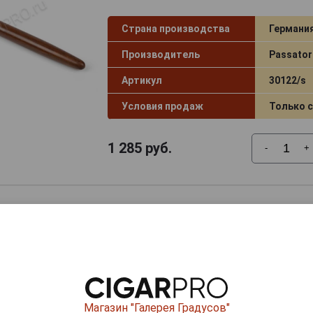
Страна производства
Германи
Производитель
Passator
Артикул
30122/s
Условия продаж
Только 
1 285
руб.
-
+
Докуриватель сигарный, пробойн
LPKR1-B
Страна производства
США
Производитель
Lotus
Магазин "Галерея Градусов"