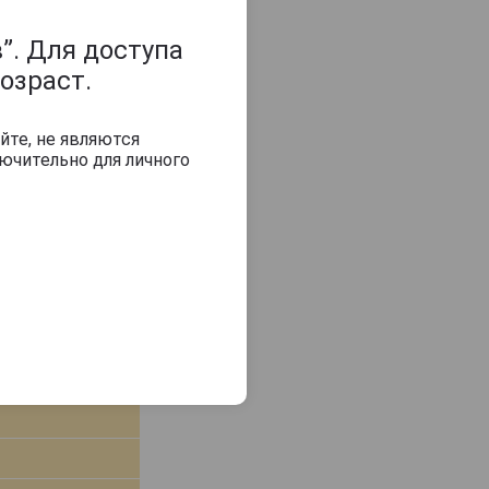
”. Для доступа
озраст.
В заявку
йте, не являются
ючительно для личного