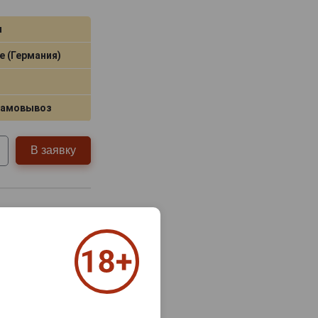
я
e (Германия)
самовывоз
В заявку
ик Lotus Black