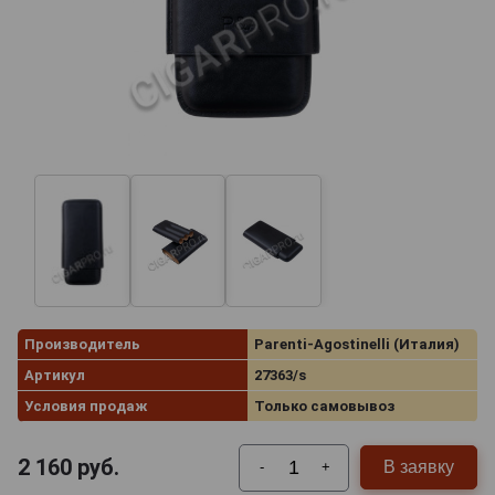
Производитель
Parenti-Agostinelli (Италия)
Артикул
27363/s
Условия продаж
Только самовывоз
2 160
руб.
В заявку
-
+