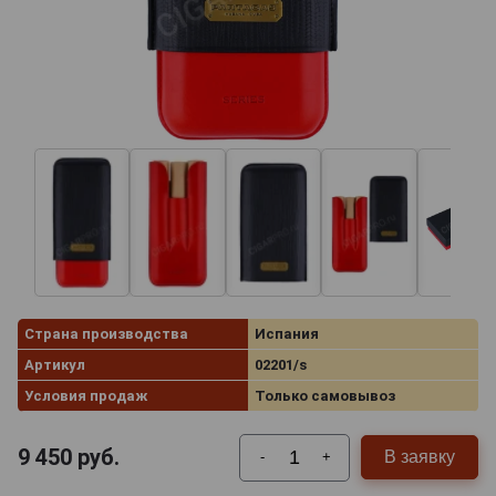
Страна производства
Испания
Артикул
02201/s
Условия продаж
Только самовывоз
9 450
руб.
В заявку
-
+