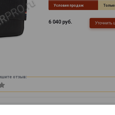
Условия продаж
Тольк
6 040
руб.
Уточнить 
ишите отзыв: