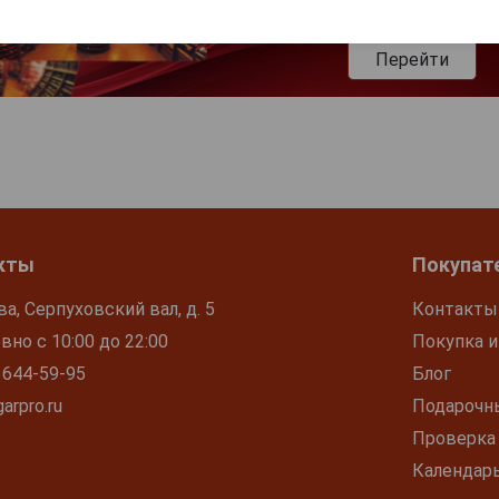
Перейти
кты
Покупат
ва, Серпуховский вал, д. 5
Контакты
но с 10:00 до 22:00
Покупка и
 644-59-95
Блог
arpro.ru
Подарочн
Проверка
Календар