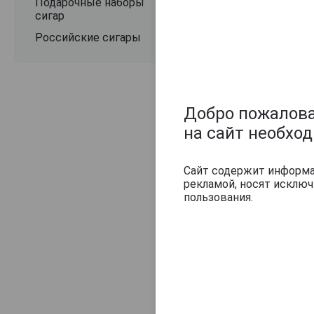
Подарочные наборы
сигар
Российские сигары
Добро пожаловат
на сайт необхо
Сайт содержит информац
рекламой, носят исклю
пользования.