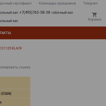
рочный сертификат
Календарь праздников
Telegram
+7(495)765-58-38
гольный зал
табачный зал
Корзина
гольный зал
ТАКТЫ
 CO1129 BLACK
копировать ссылку
a (США)
s