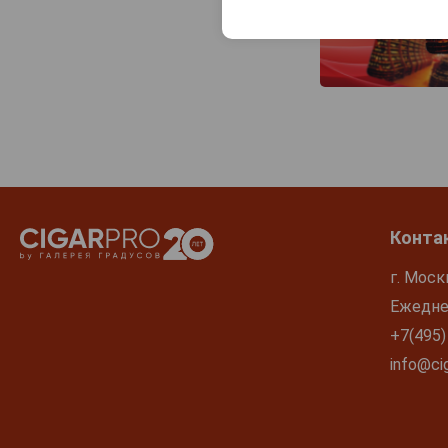
Конта
г. Моск
Ежеднев
+7(495)
info@cig