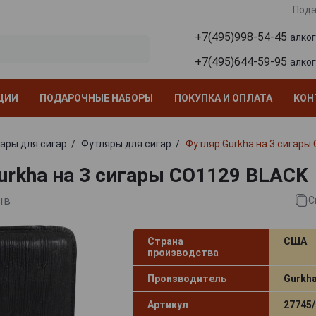
Пода
+7(495)998-54-45
алко
+7(495)644-59-95
алко
ЦИИ
ПОДАРОЧНЫЕ НАБОРЫ
ПОКУПКА И ОПЛАТА
КОН
ары для сигар
Футляры для сигар
Футляр Gurkha на 3 сигары
urkha на 3 сигары CO1129 BLACK
ыв
С
Страна
США
производства
Производитель
Gurkh
Артикул
27745/