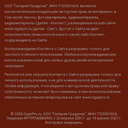
ООО "Галерея Градусов", ИНН 7725501624, является
исключительным владельцем авторских прав на материалы, в
том числе тексты, фотоматериалы, аудиоматериалы,
видеоматериалы (далее - Контент), размещенные на веб-сайте
www.cigarpro.ru (далее - Сайт). Доступ к Сайту не дает
пользователю права использовать какой-либо Контент,
содержащийся на Сайте.
Воспроизведение Контента с Сайта разрешено только для
частного и личного пользования. Любое воспроизведение или
использование копий для любых других целей категорически
запрещено.
Распечатка или загрузка Контента с Сайта разрешена только для
личного использования, а не для коммерческой деятельности.
Любая информация, относящаяся к авторскому праву или праву
собственности, не может быть изменена, и при ее использовании
обязательна активная гиперссылка на сайт www.cigarpro.ru
© 2026 CigarPro.ru, ООО "Галерея Градусов", ИНН 7725501624,
Лицензия №77РПА0003933 c 20 апреля 2007 г. до 19 апреля 2027 г.
Все права защищены.