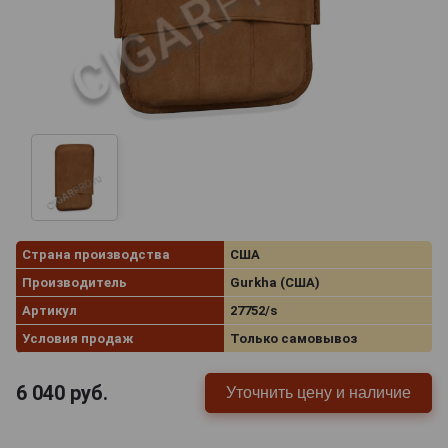
Страна производства
США
Производитель
Gurkha (США)
Артикул
27752/s
Условия продаж
Только самовывоз
6 040
руб.
Уточнить цену и наличие