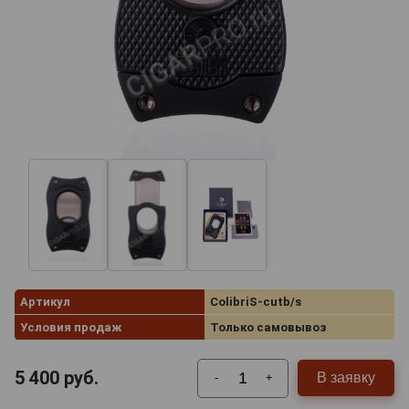
Артикул
ColibriS-cutb/s
Условия продаж
Только самовывоз
5 400
руб.
В заявку
-
+