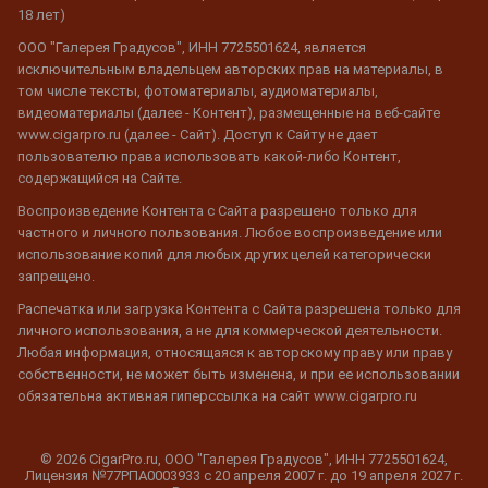
18 лет)
ООО "Галерея Градусов", ИНН 7725501624, является
исключительным владельцем авторских прав на материалы, в
том числе тексты, фотоматериалы, аудиоматериалы,
видеоматериалы (далее - Контент), размещенные на веб-сайте
www.cigarpro.ru (далее - Сайт). Доступ к Сайту не дает
пользователю права использовать какой-либо Контент,
содержащийся на Сайте.
Воспроизведение Контента с Сайта разрешено только для
частного и личного пользования. Любое воспроизведение или
использование копий для любых других целей категорически
запрещено.
Распечатка или загрузка Контента с Сайта разрешена только для
личного использования, а не для коммерческой деятельности.
Любая информация, относящаяся к авторскому праву или праву
собственности, не может быть изменена, и при ее использовании
обязательна активная гиперссылка на сайт www.cigarpro.ru
© 2026 CigarPro.ru, ООО "Галерея Градусов", ИНН 7725501624,
Лицензия №77РПА0003933 c 20 апреля 2007 г. до 19 апреля 2027 г.