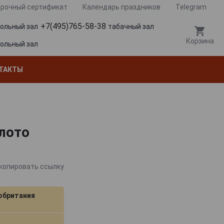
рочный сертификат
Календарь праздников
Telegram
+7(495)765-58-38
гольный зал
табачный зал
Корзина
гольный зал
ТАКТЫ
олото
копировать ссылку
обритания