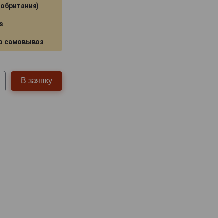
кобритания)
s
о самовывоз
В заявку