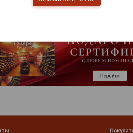
Перейти
кты
Покупат