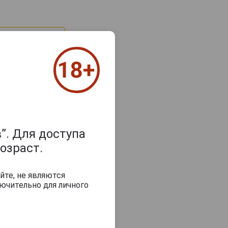
”. Для доступа
озраст.
з 2000 знаков
йте, не являются
ючительно для личного