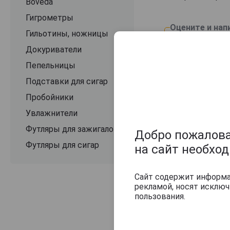
Boveda
Гигрометры
Оцените и нап
Гильотины, ножницы
Докуриватели
Пепельницы
Подставки для сигар
Пробойники
Увлажнители
Футляры для зажигалок
Добро пожаловат
Футляры для сигар
на сайт необхо
Сайт содержит информац
рекламой, носят исклю
пользования.