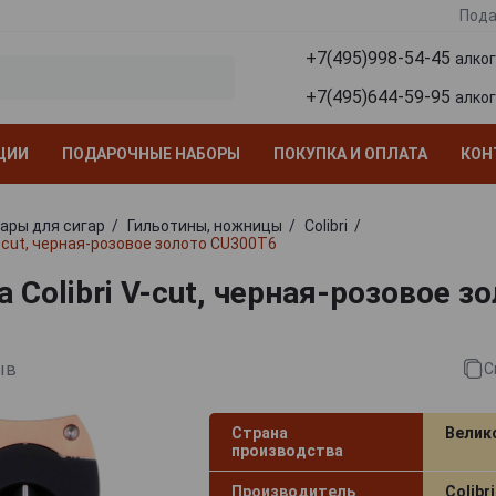
Пода
+7(495)998-54-45
алко
+7(495)644-59-95
алко
ЦИИ
ПОДАРОЧНЫЕ НАБОРЫ
ПОКУПКА И ОПЛАТА
КОН
ары для сигар
Гильотины, ножницы
Colibri
V-cut, черная-розовое золото CU300T6
 Colibri V-cut, черная-розовое з
ыв
С
Страна
Велик
производства
Производитель
Colibri