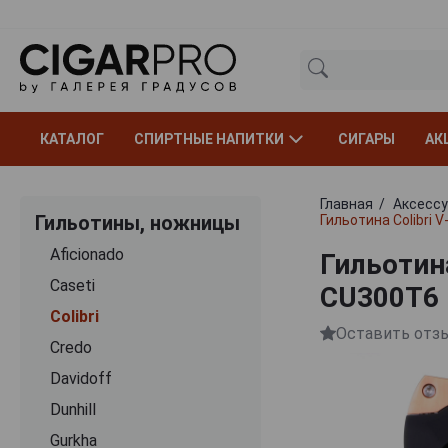
КАТАЛОГ
СПИРТНЫЕ НАПИТКИ
СИГАРЫ
АК
Главная
Аксессу
Гильотины, ножницы
Гильотина Colibri 
Aficionado
Гильотина
Caseti
CU300T6
Colibri
Оставить отз
Credo
Davidoff
Dunhill
Gurkha