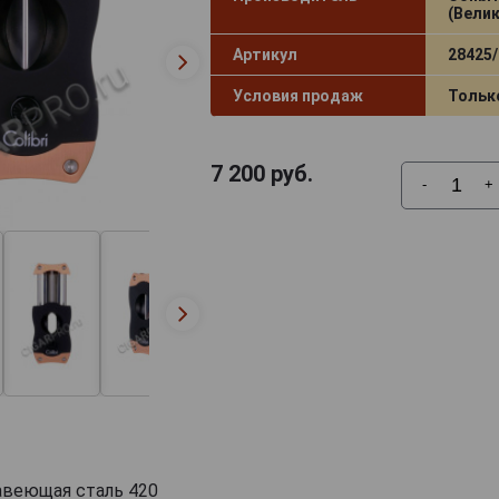
(Вели
Артикул
28425/
Условия продаж
Тольк
7 200
руб.
-
+
авеющая сталь 420