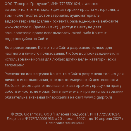
ООО "Галерея Градусов", ИНН 7725501624, является
исключительным владельцем авторских прав на материалы, в
том числе тексты, фотоматериалы, аудиоматериалы,
видеоматериалы (далее - Контент), размещенные на веб-сайте
www.cigarpro.ru (далее - Сайт). Доступ к Сайту не дает
пользователю права использовать какой-либо Контент,
содержащийся на Сайте.
Воспроизведение Контента с Сайта разрешено только для
частного и личного пользования. Любое воспроизведение или
использование копий для любых других целей категорически
запрещено.
Распечатка или загрузка Контента с Сайта разрешена только для
личного использования, а не для коммерческой деятельности.
Любая информация, относящаяся к авторскому праву или праву
собственности, не может быть изменена, и при ее использовании
обязательна активная гиперссылка на сайт www.cigarpro.ru
© 2026 CigarPro.ru, ООО "Галерея Градусов", ИНН 7725501624,
Лицензия №77РПА0003933 c 20 апреля 2007 г. до 19 апреля 2027 г.
Все права защищены.