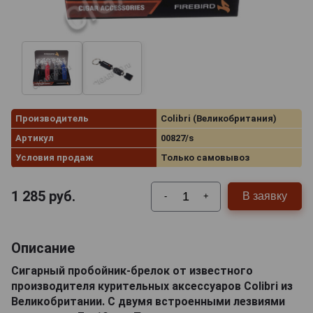
Производитель
Colibri (Великобритания)
Артикул
00827/s
Условия продаж
Только самовывоз
1 285
руб.
В заявку
-
+
Описание
Сигарный пробойник-брелок от известного
производителя курительных аксессуаров Colibri из
Великобритании. С двумя встроенными лезвиями