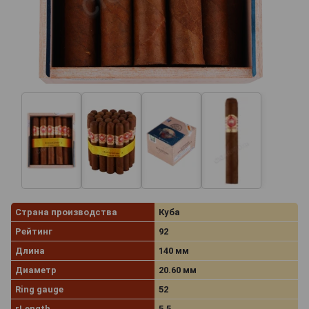
Страна производства
Куба
Рейтинг
92
Длина
140 мм
Диаметр
20.60 мм
Ring gauge
52
rLength
5.5