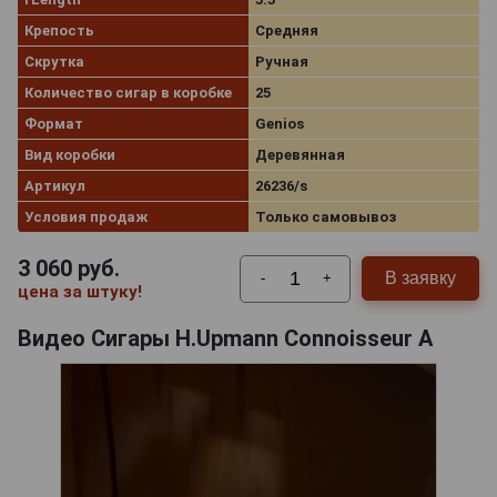
Крепость
Средняя
Скрутка
Ручная
Количество сигар в коробке
25
Формат
Genios
Вид коробки
Деревянная
Артикул
26236/s
Условия продаж
Только самовывоз
3 060
руб.
В заявку
-
+
цена за штуку!
Видео Сигары H.Upmann Connoisseur A