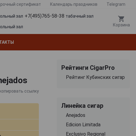
рочный сертификат
Календарь праздников
Telegram
+7(495)765-58-38
гольный зал
табачный зал
Корзина
гольный зал
ТАКТЫ
Рейтинги CigarPro
Рейтинг Кубинских сигар
nejados
копировать ссылку
Линейка сигар
Anejados
Edicion Limitada
Exclusivo Regional
м