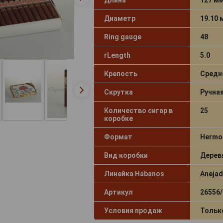
Диаметр
19.10
Ring gauge
48
rLength
5.0
Крепость
Средн
Скрутка
Ручна
Количество сигар в
25
коробке
Формат
Hermo
Вид коробки
Дерев
Линейка Habanos
Aneja
Артикул
26556/
Условия продаж
Тольк