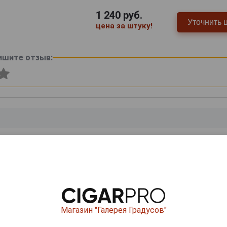
1 240
руб.
Уточнить 
цена за штуку!
ишите отзыв:
0
и
Магазин "Галерея Градусов"