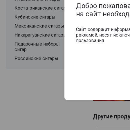
Добро пожаловат
Коста-риканские сигары
на сайт необхо
Кубинские сигары
Мексиканские сигары
Сайт содержит информац
рекламой, носят исклю
Никарагуанские сигары
пользования.
Подарочные наборы
сигар
Российские сигары
Другие прод