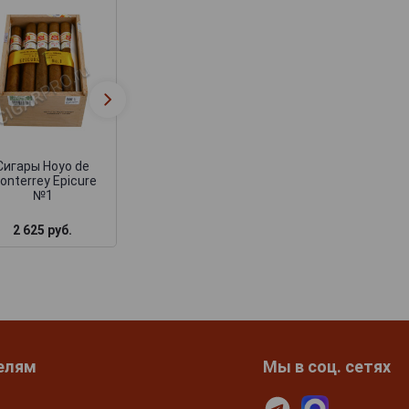
Сигары Hoyo de
Сигары Hoyo d
Monterrey La Hoya du
Monterrey Regal
Depute в бумажной
Limited Edition 2
упаковке
Сигары Hoyo de
onterrey Epicure
№1
2 625 руб.
1 380 руб.
1 470 руб.
елям
Мы в соц. сетях