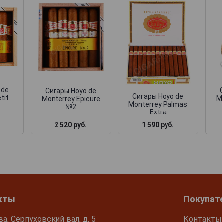
 de
Сигары Hoyo de
Сигары Hoyo de
tit
M
Monterrey Epicure
Monterrey Palmas
№2
Extra
2 520 руб.
1 590 руб.
кты
Покупат
ва, Серпуховский вал, д. 5
Контакты