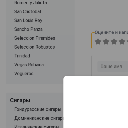
Romeo y Julieta
San Cristobal
San Louis Rey
Sancho Panza
Оцените и нап
Seleccion Piramides
Seleccion Robustos
Trinidad
Vegas Robaina
Vegueros
Сигары
Гондурасские сигары
Доминиканские сигары
Итальянские сигары