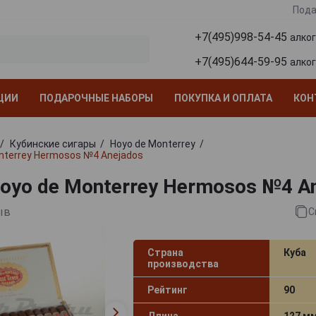
Пода
+7(495)998-54-45
алко
+7(495)644-59-95
алко
ЦИИ
ПОДАРОЧНЫЕ НАБОРЫ
ПОКУПКА И ОПЛАТА
КОН
Кубинские сигары
Hoyo de Monterrey
nterrey Hermosos №4 Anejados
oyo de Monterrey Hermosos №4 A
ыв
С
Страна
Куба
производства
Рейтинг
90
Длина
127 м