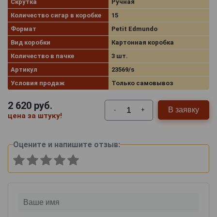
Скрутка
Ручная
Количество сигар в коробке
15
Формат
Petit Edmundo
Вид коробки
Картонная коробка
Количество в пачке
3 шт.
Артикул
23569/s
Условия продаж
Только самовывоз
2 620
руб.
В заявку
-
+
цена за штуку!
Оцените и напишите отзыв: