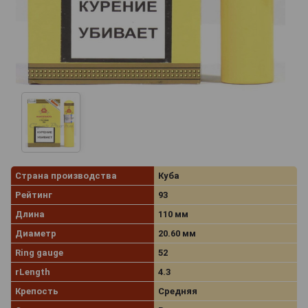
Страна производства
Куба
Рейтинг
93
Длина
110 мм
Диаметр
20.60 мм
Ring gauge
52
rLength
4.3
Крепость
Средняя