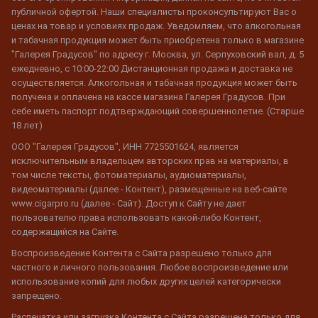
публичной офертой. Наши специалисты проконсультируют Вас о
ценах на товар и условиях продаж. Уведомляем, что алкогольная
и табачная продукция может быть приобретена только в магазине
"Галерея Градусов" по адресу г. Москва, ул. Серпуховский вал, д. 5
ежедневно, с 10:00-22:00 Дистанционная продажа и доставка не
осуществляется. Алкогольная и табачная продукция может быть
получена и оплачена на кассе магазина Галерея Градусов. При
себе иметь паспорт подтверждающий совершеннолетие. (Старше
18 лет)
ООО "Галерея Градусов", ИНН 7725501624, является
исключительным владельцем авторских прав на материалы, в
том числе тексты, фотоматериалы, аудиоматериалы,
видеоматериалы (далее - Контент), размещенные на веб-сайте
www.cigarpro.ru (далее - Сайт). Доступ к Сайту не дает
пользователю права использовать какой-либо Контент,
содержащийся на Сайте.
Воспроизведение Контента с Сайта разрешено только для
частного и личного пользования. Любое воспроизведение или
использование копий для любых других целей категорически
запрещено.
Распечатка или загрузка Контента с Сайта разрешена только для