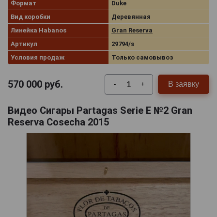
Формат
Duke
Вид коробки
Деревянная
Линейка Habanos
Gran Reserva
Артикул
29794/s
Условия продаж
Только самовывоз
570 000
руб.
В заявку
-
+
Видео Сигары Partagas Serie E №2 Gran
Reserva Cosecha 2015