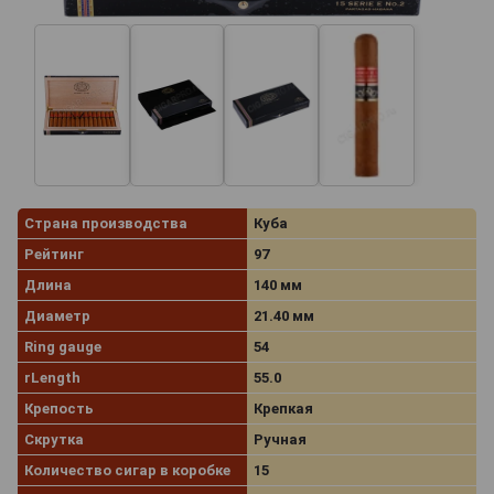
Страна производства
Куба
Рейтинг
97
Длина
140 мм
Диаметр
21.40 мм
Ring gauge
54
rLength
55.0
Крепость
Крепкая
Скрутка
Ручная
Количество сигар в коробке
15