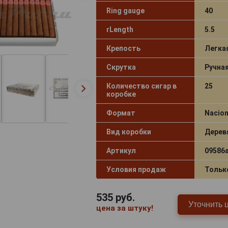
Ring gauge
40
rLength
5.5
Крепость
Легка
Скрутка
Ручна
Количество сигар в
25
коробке
Формат
Nacion
Вид коробки
Дерев
Артикул
09586
Условия продаж
Тольк
535
руб.
Уточнить 
цена за штуку!