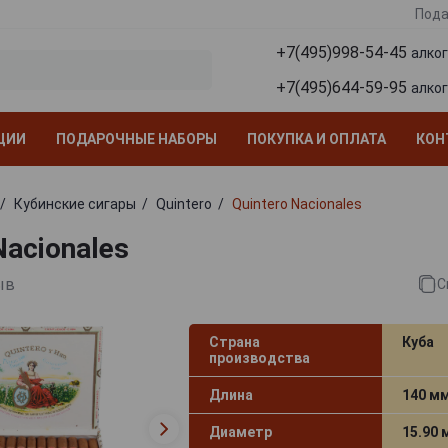
Пода
+7(495)998-54-45
алко
+7(495)644-59-95
алко
ЦИИ
ПОДАРОЧНЫЕ НАБОРЫ
ПОКУПКА И ОПЛАТА
КОН
Кубинские сигары
Quintero
Quintero Nacionales
Nacionales
ыв
С
Страна
Куба
производства
Длина
140 м
Диаметр
15.90