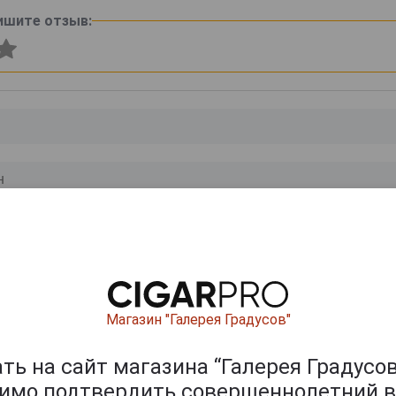
ишите отзыв:
0
и
Магазин "Галерея Градусов"
ь на сайт магазина “Галерея Градусов
димо подтвердить совершеннолетний в