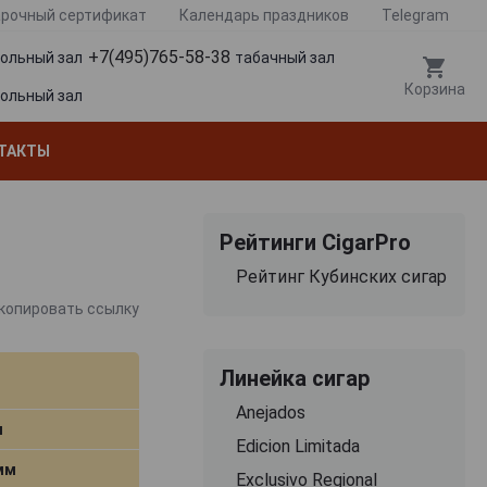
рочный сертификат
Календарь праздников
Telegram
+7(495)765-58-38
гольный зал
табачный зал
Корзина
гольный зал
ТАКТЫ
Рейтинги CigarPro
Рейтинг Кубинских сигар
копировать ссылку
Линейка сигар
Anejados
м
Edicion Limitada
 мм
Exclusivo Regional