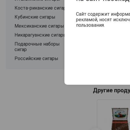
Коста-риканские сигары
Сайт содержит информац
Кубинские сигары
рекламой, носят исклю
пользования.
Мексиканские сигары
Никарагуанские сигары
Подарочные наборы
сигар
Российские сигары
Другие прод