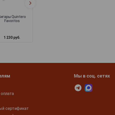
Сигары Quintero
Quintero Tubulare
Panetelas
картонной пачк
игары Quintero
Favoritos
1 230 руб.
1 230 руб.
1 380 руб.
елям
Мы в соц. сетях
 оплата
ый сертификат