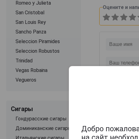
Romeo y Julieta
Оцените и нап
San Cristobal
San Louis Rey
Sancho Panza
Seleccion Piramides
Seleccion Robustos
Trinidad
Vegas Robaina
Vegueros
Сигары
Гондурасские сигары
Добро пожаловат
Доминиканские сигары
на сайт необхо
Итальянские сигары