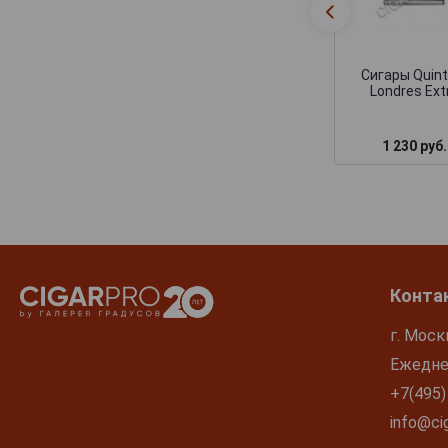
Сигары Quint
Londres Ext
1 230 руб.
Конта
г. Моск
Ежеднев
+7(495)
info@cig