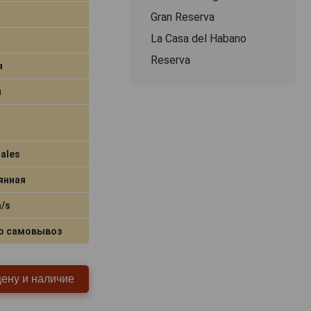
Gran Reserva
La Casa del Habano
Reserva
я
я
ales
янная
a/s
о самовывоз
цену и наличие