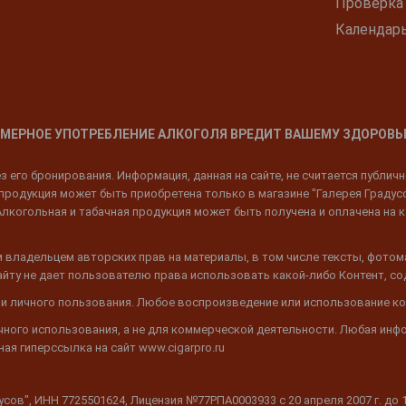
Проверка
Календар
МЕРНОЕ УПОТРЕБЛЕНИЕ АЛКОГОЛЯ ВРЕДИТ ВАШЕМУ ЗДОРОВЬ
 его бронирования. Информация, данная на сайте, не считается публич
родукция может быть приобретена только в магазине "Галерея Градусов"
Алкогольная и табачная продукция может быть получена и оплачена на к
 владельцем авторских прав на материалы, в том числе тексты, фотом
 Сайту не дает пользователю права использовать какой-либо Контент, с
 и личного пользования. Любое воспроизведение или использование ко
ичного использования, а не для коммерческой деятельности. Любая инф
ая гиперссылка на сайт www.cigarpro.ru
дусов", ИНН 7725501624, Лицензия №77РПА0003933 c 20 апреля 2007 г. до 