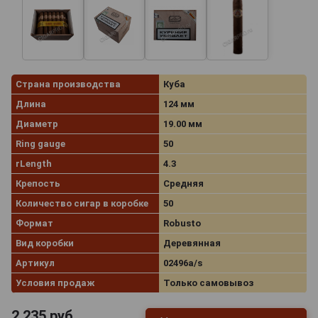
Страна производства
Куба
Длина
124 мм
Диаметр
19.00 мм
Ring gauge
50
rLength
4.3
Крепость
Средняя
Количество сигар в коробке
50
Формат
Robusto
Вид коробки
Деревянная
Артикул
02496a/s
Условия продаж
Только самовывоз
2 235
руб.