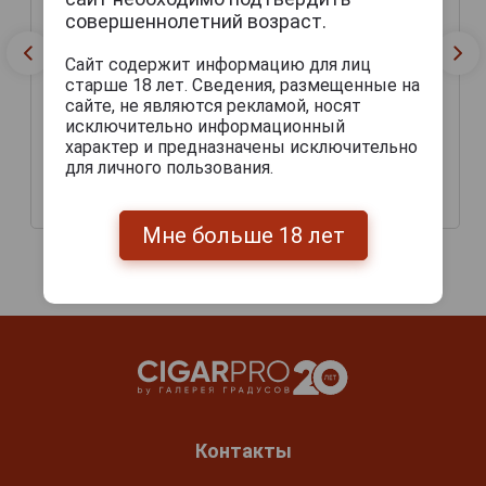
совершеннолетний возраст.
Сайт содержит информацию для лиц
старше 18 лет. Сведения, размещенные на
сайте, не являются рекламой, носят
исключительно информационный
Сигары Ramon Allones
Ramon Allones Club
характер и предназначены исключительно
Specially Selected
Allones Edicion Limitada
для личного пользования.
2015
2 235 руб.
1 200 руб.
Мне больше 18 лет
Контакты