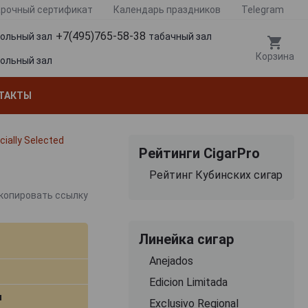
рочный сертификат
Календарь праздников
Telegram
+7(495)765-58-38
гольный зал
табачный зал
Корзина
гольный зал
ТАКТЫ
ially Selected
Рейтинги CigarPro
Рейтинг Кубинских сигар
копировать ссылку
Линейка сигар
Anejados
Edicion Limitada
м
Exclusivo Regional