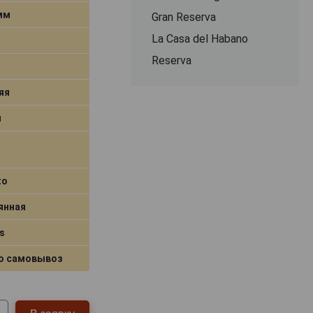
 мм
Gran Reserva
La Casa del Habano
Reserva
яя
я
to
янная
s
о самовывоз