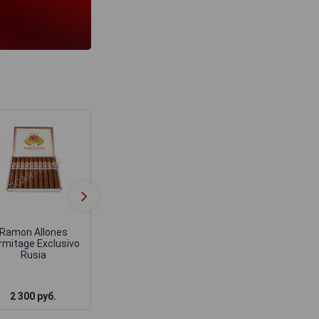
Сигары Ramon
Ramon Allones
Allones Allones 
Specially Selected 50
Edicion Limitad
шт.
2019
Ramon Allones
rmitage Exclusivo
Rusia
2 300 руб.
2 235 руб.
2 160 руб.