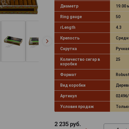
Диаметр
19.00
Ring gauge
50
rLength
4.3
Крепость
Средн
Скрутка
Ручна
Количество сигар в
25
коробке
Формат
Robus
Вид коробки
Дерев
Артикул
02496/
Условия продаж
Тольк
2 235
руб.