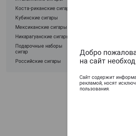
Коста-риканские сигары
Кубинские сигары
Мексиканские сигары
Никарагуанские сигары
Подарочные наборы
Добро пожаловат
сигар
на сайт необхо
Российские сигары
Сайт содержит информац
рекламой, носят исклю
Оцените и нап
пользования.