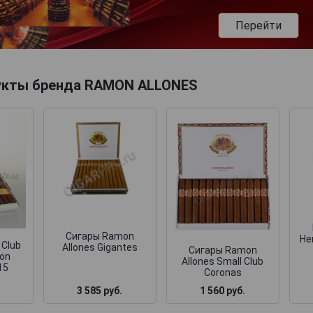
Перейти
укты бренда RAMON ALLONES
Сигары Ramon
He
 Club
Allones Gigantes
Сигары Ramon
ion
Allones Small Club
15
Coronas
3 585 руб.
1 560 руб.