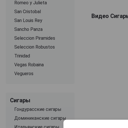
Romeo y Julieta
San Cristobal
Видео Сигары
San Louis Rey
Sancho Panza
Seleccion Piramides
Seleccion Robustos
Trinidad
Vegas Robaina
Vegueros
Сигары
Гондурасские сигары
Доминиканские сигары
Итальянские сигары