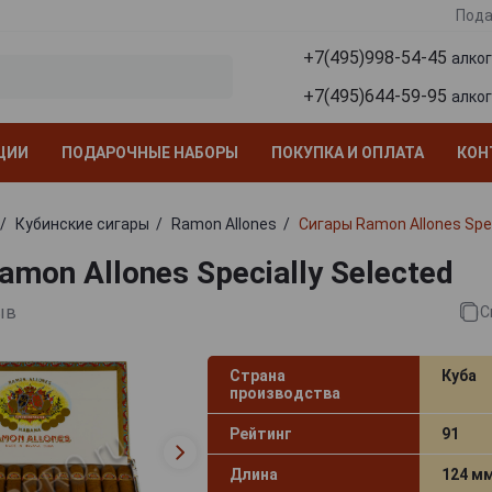
Пода
+7(495)998-54-45
алко
+7(495)644-59-95
алко
ЦИИ
ПОДАРОЧНЫЕ НАБОРЫ
ПОКУПКА И ОПЛАТА
КОН
Кубинские сигары
Ramon Allones
Сигары Ramon Allones Spec
mon Allones Specially Selected
ыв
С
Страна
Куба
производства
Рейтинг
91
Длина
124 м